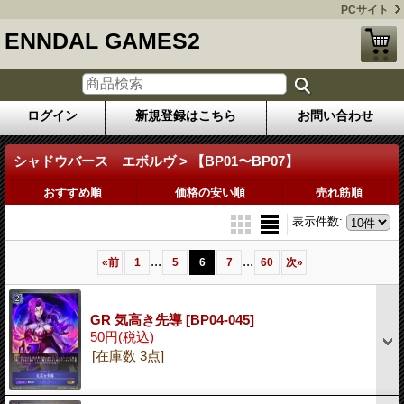
PCサイト
ENNDAL GAMES2
ログイン
新規登録はこちら
お問い合わせ
シャドウバース エボルヴ > 【BP01〜BP07】
おすすめ順
価格の安い順
売れ筋順
表示件数
:
...
...
«
前
1
5
6
7
60
次
»
GR 気高き先導
[BP04-045]
50円
(税込)
[在庫数 3点]