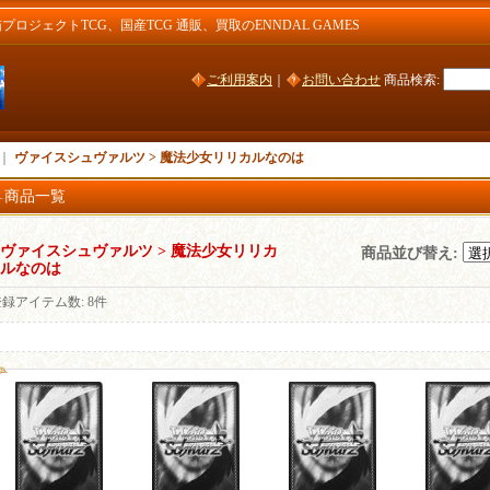
ジェクトTCG、国産TCG 通販、買取のENNDAL GAMES
ご利用案内
｜
お問い合わせ
商品検索
:
｜
ヴァイスシュヴァルツ > 魔法少女リリカルなのは
商品一覧
ヴァイスシュヴァルツ > 魔法少女リリカ
商品並び替え
:
ルなのは
登録アイテム数
:
8件