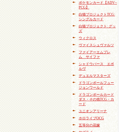
ポケモンカード【ADV~
PCG】
白猫プロジェクトTCG:
シングルカード
白猫プロジェクト: グッ
ズ
ウィクロス
ヴァイスシュヴァルツ
ファイアーエムブレ
ム サイファ
シャドウバース エボ
ルヴ
デュエルマスターズ
ドラゴンボールフュー
ジョンワールド
ドラゴンボールカード
ダス・その他TCG・カ
ード
ユニオンアリーナ
ホロライブOCG
五等分の花嫁