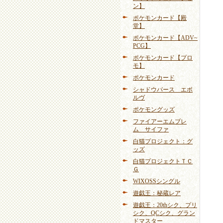
ン】
ポケモンカード【殿
堂】
ポケモンカード【ADV~
PCG】
ポケモンカード【プロ
モ】
ポケモンカード
シャドウバース エボ
ルヴ
ポケモングッズ
ファイアーエムブレ
ム サイファ
白猫プロジェクト：グ
ッズ
白猫プロジェクトＴＣ
Ｇ
WIXOSSシングル
遊戯王：秘蔵レア
遊戯王：20thシク、プリ
シク、QCシク、グラン
ドマスター