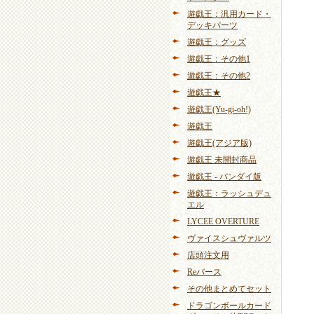
遊戯王：汎用カード・
デッキパーツ
遊戯王：グッズ
遊戯王：その他1
遊戯王：その他2
遊戯王★
遊戯王(Yu-gi-oh!)
遊戯王
遊戯王(アジア版)
遊戯王 未開封商品
遊戯王 - バンダイ版
遊戯王：ラッシュデュ
エル
LYCEE OVERTURE
ヴァイスシュヴァルツ
店頭注文用
Reバース
その他まとめてセット
ドラゴンボールカード