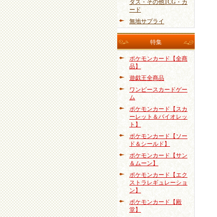
ダス・その他TCG・カ
ード
無地サプライ
特集
ポケモンカード【全商
品】
遊戯王全商品
ワンピースカードゲー
ム
ポケモンカード【スカ
ーレット＆バイオレッ
ト】
ポケモンカード【ソー
ド＆シールド】
ポケモンカード【サン
＆ムーン】
ポケモンカード【エク
ストラレギュレーショ
ン】
ポケモンカード【殿
堂】