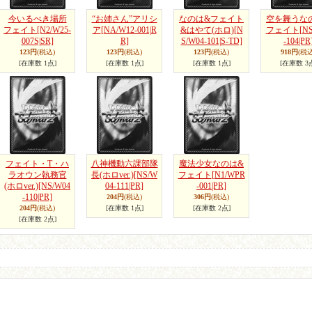
今いるべき場所
“お姉さん”アリシ
なのは&フェイト
空を舞うな
フェイト
[N2/W25-
ア
[NA/W12-001|R
&はやて(ホロ)
[N
フェイト
[N
007S|SR]
R]
S/W04-101|S-TD]
-104|PR
123円
(税込)
123円
(税込)
123円
(税込)
918円
(税込
[在庫数 1点]
[在庫数 1点]
[在庫数 1点]
[在庫数 3
フェイト・T・ハ
八神機動六課部隊
魔法少女なのは&
ラオウン執務官
長(ホロver.)
[NS/W
フェイト
[N1/WPR
(ホロver.)
[NS/W04
04-111|PR]
-001|PR]
-110|PR]
204円
(税込)
306円
(税込)
204円
(税込)
[在庫数 1点]
[在庫数 2点]
[在庫数 2点]