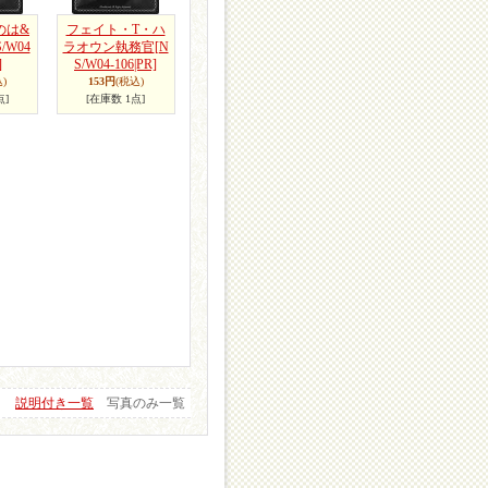
のは&
フェイト・T・ハ
S/W04
ラオウン執務官
[N
]
S/W04-106|PR]
)
153円
(税込)
点]
[在庫数 1点]
説明付き一覧
写真のみ一覧