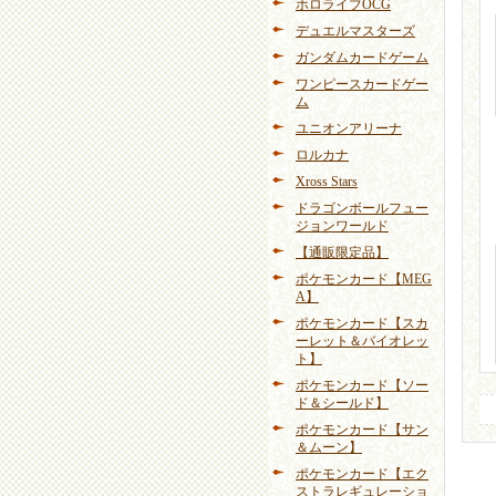
ホロライブOCG
デュエルマスターズ
ガンダムカードゲーム
ワンピースカードゲー
ム
ユニオンアリーナ
ロルカナ
Xross Stars
ドラゴンボールフュー
ジョンワールド
【通販限定品】
ポケモンカード【MEG
A】
ポケモンカード【スカ
ーレット＆バイオレッ
ト】
ポケモンカード【ソー
ド＆シールド】
ポケモンカード【サン
＆ムーン】
ポケモンカード【エク
ストラレギュレーショ