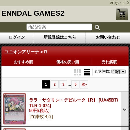
PCサイト
ENNDAL GAMES2
ログイン
新規登録はこちら
お問い合わせ
ユニオンアリーナ > R
おすすめ順
価格の安い順
売れ筋順
表示件数
:
...
1
2
3
5
次
»
ララ・サタリン・デビルーク【R】
[UA45BT/
TLR-1-074]
50円
(税込)
[在庫数 4点]