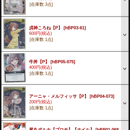
[在庫数 3点]
戌神ころね【P】
[hBP03-61]
600円
(税込)
[在庫数 1点]
牛丼【P】
[hBP05-075]
400円
(税込)
[在庫数 1点]
アーニャ・メルフィッサ【P】
[hBP04-073]
200円
(税込)
[在庫数 1点]
尾丸ポルカ【プロモ】【ホイル】
[hBP01-068