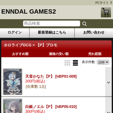
PCサイト
ENNDAL GAMES2
ログイン
新規登録はこちら
お問い合わせ
ホロライブOCG > 【P】プロモ
おすすめ順
価格の安い順
売れ筋順
表示件数
:
天音かなた【P】
[hBP01-009]
200円
(税込)
[在庫数 1点]
白銀ノエル【P】
[hBP05-010]
300円
(税込)