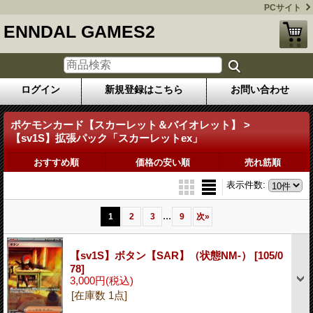
PCサイト
ENNDAL GAMES2
ログイン
新規登録はこちら
お問い合わせ
ポケモンカード【スカーレット＆バイオレット】 >
【sv1S】拡張パック「スカーレットex」
おすすめ順
価格の安い順
売れ筋順
表示件数
:
...
1
2
3
9
次
»
【sv1S】ボタン【SAR】（状態NM-）
[105/0
78]
3,000円
(税込)
[在庫数 1点]