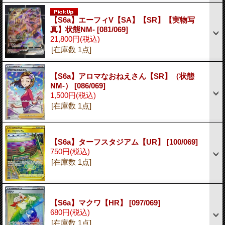
【S6a】エーフィV【SA】【SR】【実物写
真】状態NM-
[081/069]
21,800円
(税込)
[在庫数 1点]
【S6a】アロマなおねえさん【SR】（状態
NM-）
[086/069]
1,500円
(税込)
[在庫数 1点]
【S6a】ターフスタジアム【UR】
[100/069]
750円
(税込)
[在庫数 1点]
【S6a】マクワ【HR】
[097/069]
680円
(税込)
[在庫数 1点]