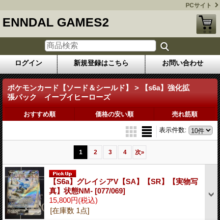
PCサイト
ENNDAL GAMES2
ログイン
新規登録はこちら
お問い合わせ
ポケモンカード【ソード＆シールド】 > 【s6a】強化拡
張パック イーブイヒーローズ
おすすめ順
価格の安い順
売れ筋順
表示件数
:
1
2
3
4
次
»
【S6a】グレイシアV【SA】【SR】【実物写
真】状態NM-
[077/069]
15,800円
(税込)
[在庫数 1点]