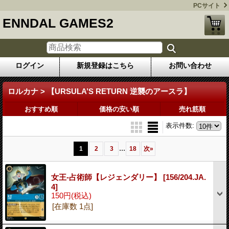
PCサイト
ENNDAL GAMES2
ログイン
新規登録はこちら
お問い合わせ
ロルカナ > 【URSULA’S RETURN 逆襲のアースラ】
おすすめ順
価格の安い順
売れ筋順
表示件数
:
...
1
2
3
18
次
»
女王-占術師【レジェンダリー】
[156/204.JA.
4]
150円
(税込)
[在庫数 1点]