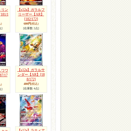
トリン
【s12a】ガラルフ
[181/1
リーザー【AR】
[182/172]
)
680円
(税込)
点]
[在庫数 2点]
【s12a】ガラルサ
ュワワ
ンダー【AR】
[18
87/17
8/172]
480円
(税込)
)
[在庫数 4点]
点]
【s12a】ラティア