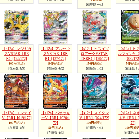
[在庫数 4点]
【s12a】レジギガ
【s12a】アルセウ
【s12a】ヒスイゾ
【s12a】ヒ
スVSTAR【RR
スVSTAR【RR
ロアークVSTAR
ルマインV【
R】
[125/172]
R】
[127/172]
【RRR】
[129/172]
[005/172
100円
(税込)
100円
(税込)
150円
(税込)
50円
(税込
[在庫数 5点]
[在庫数 4点]
[在庫数 1点]
[在庫数 8
【s12a】エンテイ
【s12a】バオッキ
【s12a】スイクン
【s12a】ネ
V【RR】
[019/172]
ーV【RR】
[020/1
V【RR】
[024/172]
トV【RR】
72]
72]
100円
(税込)
100円
(税込)
[在庫数 1点]
50円
(税込)
[在庫数 4点]
100円
(税込
[在庫数 4点]
[在庫数 12