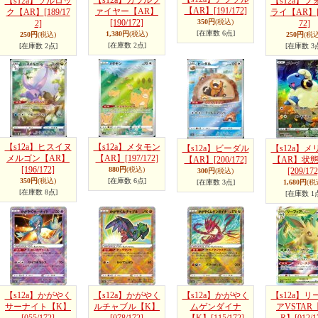
【s12a】ガラルフ
【s12a】ソルロッ
【s12a】フ
【AR】
[191/172]
ァイヤー【AR】
ク【AR】
[189/17
ライ【AR】
[190/172]
350円
(税込)
2]
72]
[在庫数 6点]
1,380円
(税込)
250円
(税込)
250円
(税込
[在庫数 2点]
[在庫数 2点]
[在庫数 3
【s12a】ヒスイヌ
【s12a】メタモン
【s12a】ビーダル
【s12a】メ
メルゴン【AR】
【AR】
[197/172]
【AR】
[200/172]
【AR】状態
[196/172]
880円
(税込)
[209/172
300円
(税込)
350円
(税込)
[在庫数 6点]
[在庫数 3点]
1,680円
(税
[在庫数 8点]
[在庫数 1
【s12a】かがやく
【s12a】かがやく
【s12a】かがやく
【s12a】リ
サーナイト【K】
ルチャブル【K】
ムゲンダイナ
アVSTAR