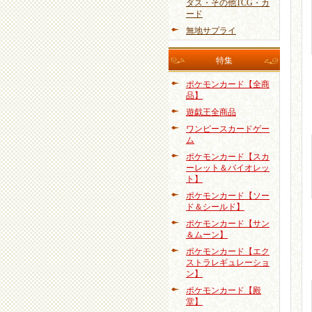
ダス・その他TCG・カ
ード
無地サプライ
特集
ポケモンカード【全商
品】
遊戯王全商品
ワンピースカードゲー
ム
ポケモンカード【スカ
ーレット＆バイオレッ
ト】
ポケモンカード【ソー
ド＆シールド】
ポケモンカード【サン
＆ムーン】
ポケモンカード【エク
ストラレギュレーショ
ン】
ポケモンカード【殿
堂】