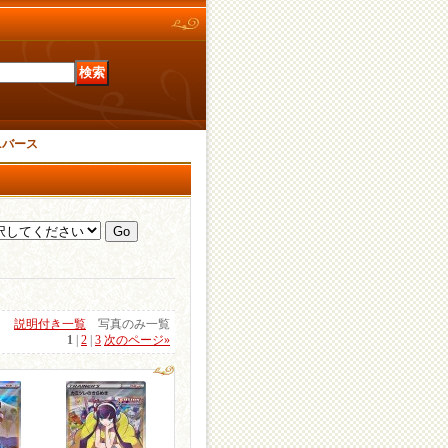
ニバース
説明付き一覧
写真のみ一覧
1
|
2
|
3
次のページ
»