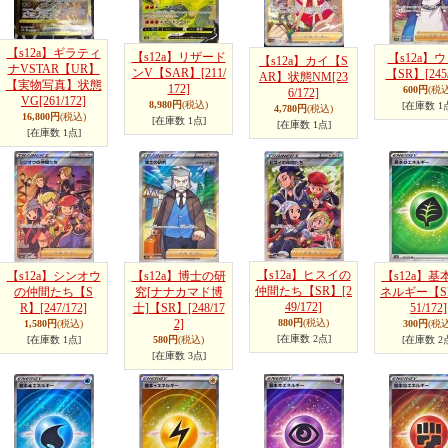
【s12a】ギラティ
【s12a】リザード
【s12a】
【s12a】カイ【S
ナVSTAR【UR】
ンV【SAR】
[211/
【SR】
[245
AR】状態NM
[23
【実物写真】状態
172]
600円
(税込
6/172]
VG
[261/172]
8,980円
(税込)
[在庫数 1
4,780円
(税込)
16,800円
(税込)
[在庫数 1点]
[在庫数 1点]
[在庫数 1点]
【s12a】ヒスイの
【s12a】シンオウ
【s12a】博士の研
【s12a】基
仲間たち【SR】
[2
の仲間たち【S
究[ナナカマド博
ネルギー【S
49/172]
R】
[247/172]
士]【SR】
[248/17
51/172]
2]
880円
(税込)
1,580円
(税込)
300円
(税込
[在庫数 2点]
[在庫数 1点]
580円
(税込)
[在庫数 2
[在庫数 3点]