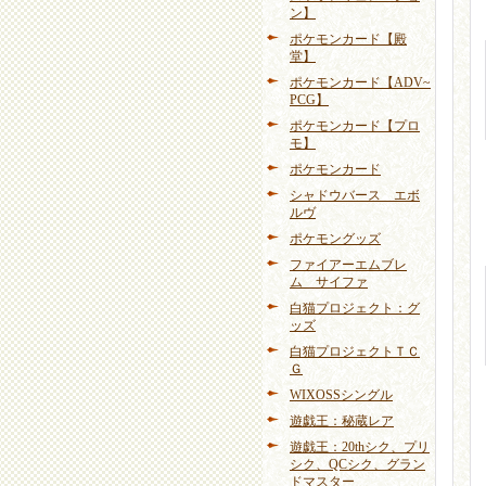
ン】
ポケモンカード【殿
堂】
ポケモンカード【ADV~
PCG】
ポケモンカード【プロ
モ】
ポケモンカード
シャドウバース エボ
ルヴ
ポケモングッズ
ファイアーエムブレ
ム サイファ
白猫プロジェクト：グ
ッズ
白猫プロジェクトＴＣ
Ｇ
WIXOSSシングル
遊戯王：秘蔵レア
遊戯王：20thシク、プリ
シク、QCシク、グラン
ドマスター