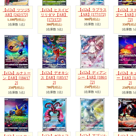
【s12a】ラプラス
【s12a】ツツジS
【s12a】ヒスイビ
【s12a】ス
【AR】
[177/172]
AR】
[242/172]
リリダマ【AR】
ダー【AR】
[173/172]
980円
(税込)
72]
1,180円
(税込)
[在庫数 2点]
[在庫数 1点]
300円
(税込)
350円
(税込
[在庫数 3点]
[在庫数 5
【s12a】ディアン
【s12a】デオキシ
【s12a】ルナトー
【s12a】キ
シー【AR】
[186/1
ス【AR】
[185/17
ン【AR】
[184/17
ー【AR】
[1
72]
2]
2]
2]
250円
(税込)
780円
(税込)
250円
(税込)
250円
(税込
[在庫数 4点]
[在庫数 2点]
[在庫数 5点]
[在庫数 5
【s12a】アブソル