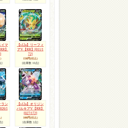
スイマ
【s12a】リーフィ
RR】
アV【RR】
[011/1
]
72]
)
150円
(税込)
点]
[在庫数 10点]
オラン
【s12a】オリジン
[026/1
パルキアV【RR】
[027/172]
)
100円
(税込)
点]
[在庫数 2点]