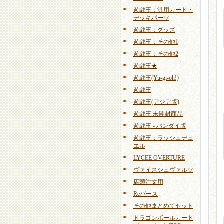
遊戯王：汎用カード・
デッキパーツ
遊戯王：グッズ
遊戯王：その他1
遊戯王：その他2
遊戯王★
遊戯王(Yu-gi-oh!)
遊戯王
遊戯王(アジア版)
遊戯王 未開封商品
遊戯王 - バンダイ版
遊戯王：ラッシュデュ
エル
LYCEE OVERTURE
ヴァイスシュヴァルツ
店頭注文用
Reバース
その他まとめてセット
ドラゴンボールカード