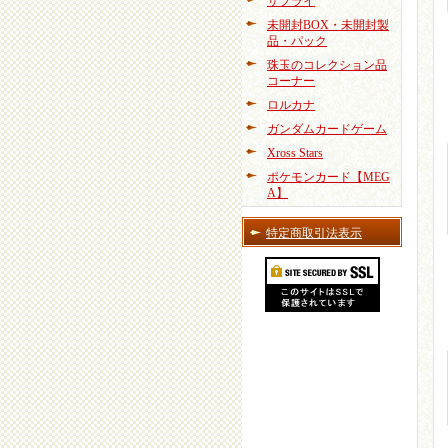
サプライ
未開封BOX・未開封製
品・パック
珠玉のコレクション品
コーナー
ロルカナ
ガンダムカードゲーム
Xross Stars
ポケモンカード【MEG
A】
特定商取引法表示