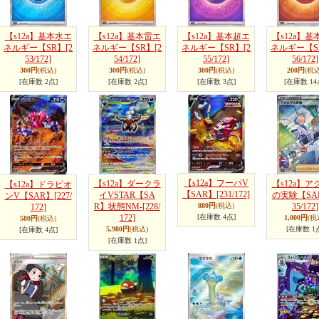
【s12a】基本水エ
【s12a】基本雷エ
【s12a】基本超エ
【s12a】基
ネルギー【SR】
[2
ネルギー【SR】
[2
ネルギー【SR】
[2
ネルギー【S
53/172]
54/172]
55/172]
56/172]
300円
(税込)
300円
(税込)
300円
(税込)
200円
(税込
[在庫数 2点]
[在庫数 2点]
[在庫数 3点]
[在庫数 14
【s12a】フーパV
【s12a】ダークラ
【s12a】ア
【s12a】ドラピオ
【SAR】
[231/172]
イVSTAR【SA
の実験【SA
ンV【SAR】
[227/
R】状態NM-
[228/
880円
(税込)
35/172]
172]
172]
[在庫数 4点]
1,000円
(税
580円
(税込)
5,980円
(税込)
[在庫数 1
[在庫数 4点]
[在庫数 1点]