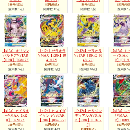
[055/172]
[078/172]
【K】
[115/172]
R】
[012/1
380円
(税込)
80円
(税込)
50円
(税込)
150円
(税込
[在庫数 1点]
[在庫数 12点]
[在庫数 6点]
[在庫数 1
【s12a】オリジン
【s12a】ゼラオラ
【s12a】ゼラオラ
【s12a】ミ
パルキアVSTAR
VMAX【RRR】
[0
VSTAR【RRR】
[0
ーVSTAR
【RRR】
[028/172]
41/172]
42/172]
R】
[051/1
100円
(税込)
400円
(税込)
80円
(税込)
380円
(税込
[在庫数 5点]
[在庫数 1点]
[在庫数 10点]
[在庫数 5
【s12a】カイリキ
【s12a】ヒスイダ
【s12a】オリジン
【s12a】レ
ーVMAX【RR
イケンキVSTAR
ディアルガVSTA
ザVMAX【
R】
[072/172]
【RRR】
[087/172]
R【RRR】
[101/17
R】
[108/1
2]
100円
(税込)
80円
(税込)
980円
(税込
[在庫数 7点]
[在庫数 4点]
120円
(税込)
[在庫数 9