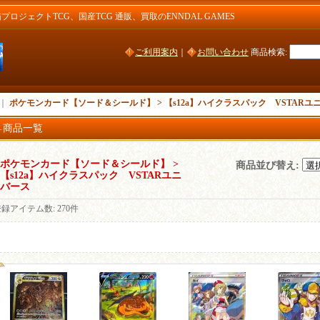
ジェクトTCG、国産TCG 通販、買取のENNDAL GAMES
ご利用案内
｜
お問い合わせ
商品検索
:
｜
ポケモンカード【ソード＆シールド】 > 【s12a】ハイクラスパック VSTARユ
商品一覧
ポケモンカード【ソード＆シールド】 >
商品並び替え
:
【s12a】ハイクラスパック VSTARユニ
バース
登録アイテム数
:
270件