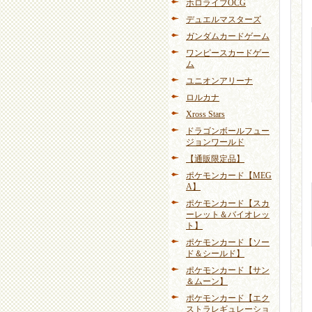
ホロライブOCG
デュエルマスターズ
ガンダムカードゲーム
ワンピースカードゲー
ム
ユニオンアリーナ
ロルカナ
Xross Stars
ドラゴンボールフュー
ジョンワールド
【通販限定品】
ポケモンカード【MEG
A】
ポケモンカード【スカ
ーレット＆バイオレッ
ト】
ポケモンカード【ソー
ド＆シールド】
ポケモンカード【サン
＆ムーン】
ポケモンカード【エク
ストラレギュレーショ