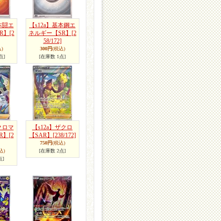
本闘エ
【s12a】基本鋼エ
R】
[2
ネルギー【SR】
[2
58/172]
)
300円
(税込)
点]
[在庫数 1点]
クロマ
【s12a】ザクロ
R】
[2
【SAR】
[238/172]
750円
(税込)
込)
[在庫数 2点]
点]