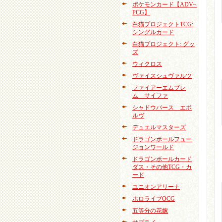
ポケモンカード【ADV~
PCG】
白猫プロジェクトTCG:
シングルカード
白猫プロジェクト: グッ
ズ
ウィクロス
ヴァイスシュヴァルツ
ファイアーエムブレ
ム サイファ
シャドウバース エボ
ルヴ
デュエルマスターズ
ドラゴンボールフュー
ジョンワールド
ドラゴンボールカード
ダス・その他TCG・カ
ード
ユニオンアリーナ
ホロライブOCG
五等分の花嫁