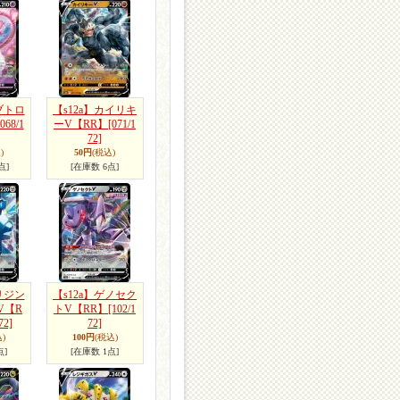
ブトロ
【s12a】カイリキ
[068/1
ーV【RR】
[071/1
72]
)
50円
(税込)
点]
[在庫数 6点]
リジン
【s12a】ゲノセク
V【R
トV【RR】
[102/1
72]
72]
)
100円
(税込)
点]
[在庫数 1点]