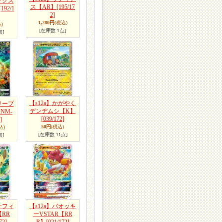
ォクス
ス【AR】
[195/17
[192/1
2]
1,280円
(税込)
)
[在庫数 1点]
点]
【s12a】かがやく
リープ
デンヂムシ【K】
NM-
[039/172]
]
50円
(税込)
込)
[在庫数 11点]
点]
ーフィ
【s12a】バオッキ
【RR
ーVSTAR【RR