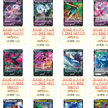
【s12a】ミュウV
【s12a】ブリムオ
【s12a】ザシアン
【s12a】ラ
【RR】
[053/172]
ンV【RR】
[065/1
V【RR】
[067/172]
スV【RR】
72]
72]
580円
(税込)
80円
(税込)
[在庫数 1点]
100円
(税込)
[在庫数 2点]
50円
(税込
[在庫数 3点]
[在庫数 11
【s12a】ガラルフ
【s12a】ドラピオ
【s12a】ヒスイダ
【s12a】オ
ァイヤーV【RR】
ンV【RR】
[085/1
イケンキV【RR】
ディアルガ
[080/172]
72]
[086/172]
R】
[100/1
80円
(税込)
80円
(税込)
80円
(税込)
100円
(税込
[在庫数 7点]
[在庫数 1点]
[在庫数 4点]
[在庫数 3