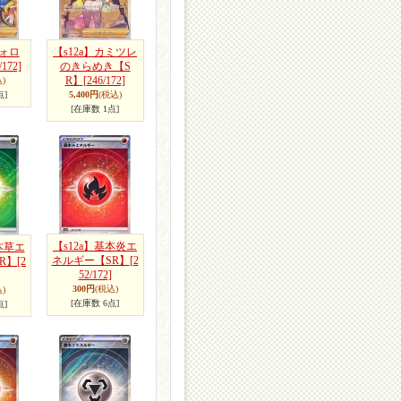
ウォロ
【s12a】カミツレ
/172]
のきらめき【S
R】
[246/172]
)
点]
5,400円
(税込)
[在庫数 1点]
【s12a】基本炎エ
本草エ
ネルギー【SR】
[2
R】
[2
52/172]
300円
(税込)
)
[在庫数 6点]
点]