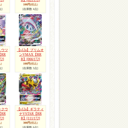
72]
R】
[021/172]
)
100円
(税込)
点]
[在庫数 4点]
ュウツ
【s12a】ブリムオ
【RR
ンVMAX【RR
72]
R】
[066/172]
)
100円
(税込)
点]
[在庫数 3点]
ックウ
【s12a】ギラティ
RR
ナVSTAR【RR
72]
R】
[111/172]
)
300円
(税込)
点]
[在庫数 6点]