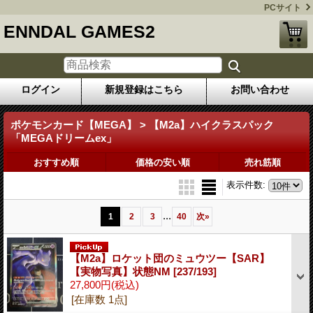
PCサイト
ENNDAL GAMES2
ログイン
新規登録はこちら
お問い合わせ
ポケモンカード【MEGA】 > 【M2a】ハイクラスパック
「MEGAドリームex」
おすすめ順
価格の安い順
売れ筋順
表示件数
:
...
1
2
3
40
次
»
【M2a】ロケット団のミュウツー【SAR】
【実物写真】状態NM
[237/193]
27,800円
(税込)
[在庫数 1点]