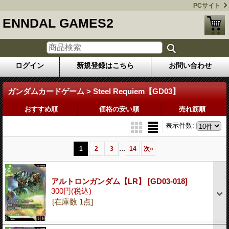
PCサイト
ENNDAL GAMES2
ログイン
新規登録はこちら
お問い合わせ
ガンダムカードゲーム > Steel Requiem【GD03】
おすすめ順
価格の安い順
売れ筋順
表示件数
:
...
1
2
3
14
次
»
アルトロンガンダム【LR】
[GD03-018]
300円
(税込)
[在庫数 1点]