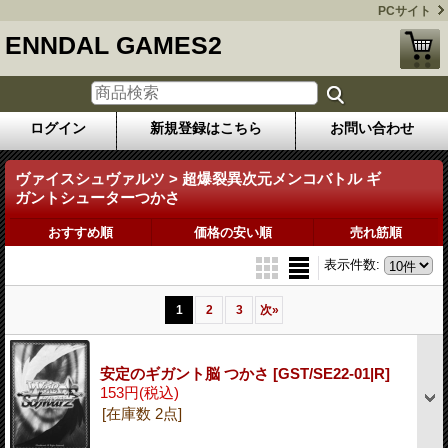
PCサイト
ENNDAL GAMES2
ログイン
新規登録はこちら
お問い合わせ
ヴァイスシュヴァルツ > 超爆裂異次元メンコバトル ギ
ガントシューターつかさ
おすすめ順
価格の安い順
売れ筋順
表示件数
:
1
2
3
次
»
安定のギガント脳 つかさ
[GST/SE22-01|R]
153円
(税込)
[在庫数 2点]