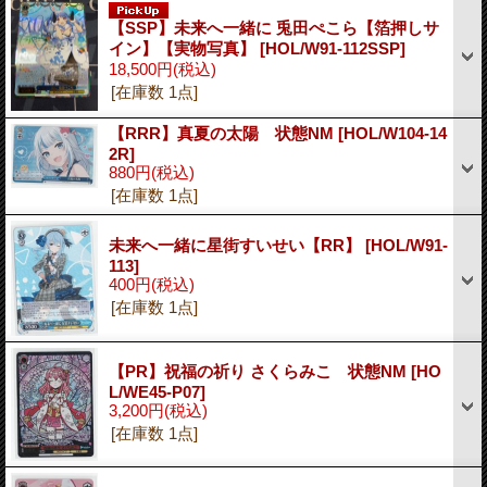
【SSP】未来へ一緒に 兎田ぺこら【箔押しサ
イン】【実物写真】
[HOL/W91-112SSP]
18,500円
(税込)
[在庫数 1点]
【RRR】真夏の太陽 状態NM
[HOL/W104-14
2R]
880円
(税込)
[在庫数 1点]
未来へ一緒に星街すいせい【RR】
[HOL/W91-
113]
400円
(税込)
[在庫数 1点]
【PR】祝福の祈り さくらみこ 状態NM
[HO
L/WE45-P07]
3,200円
(税込)
[在庫数 1点]