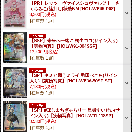
【PR】レッツ！ヴァイスシュヴァルツ！！さ
くらみこ(箔押し)状態NM
[HOL/WE45-P08]
3,200円
(税込)
[在庫数 1点]
【SSP】未来へ一緒に 桐生ココ(サイン入り)
【実物写真】
[HOL/W91-004SSP]
13,400円
(税込)
[在庫数 1点]
【SP】キミと願うミライ 兎田ぺこら(サイン
入り)【実物写真】
[HOL/WE36-50SP SP]
7,180円
(税込)
[在庫数 1点]
【SP】#ほしまちぎゃらりー 星街すいせい(サ
イン入り)【実物写真】
[HOL/W91-118SP]
9,980円
(税込)
[在庫数 1点]