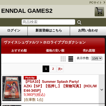
PCサイト
ENNDAL GAMES2
ログイン
新規登録はこちら
お問い合わせ
ヴァイスシュヴァルツ > ホロライブプロダクション
おすすめ順
価格の安い順
売れ筋順
表示件数
:
1
2
次
»
【PSA10】Summer Splash Party!
AZKi【SP】【箔押し】【実物写真】
[HOL/W
E44-34SP]
9,980円
(税込)
[在庫数 1点]