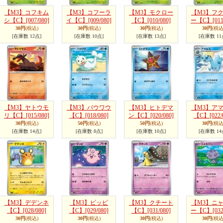
【M3】コフキム
【M3】コフーラ
【M3】モクロー
【M3】フ
シ【C】
[007/080]
イ【C】
[009/080]
【C】
[010/080]
ー【C】
[011
30円
(税込)
30円
(税込)
30円
(税込)
30円
(税込
[在庫数 12点]
[在庫数 10点]
[在庫数 13点]
[在庫数 11
【M3】ヤトウモ
【M3】パウワウ
【M3】ヒトデマ
【M3】ア
リ【C】
[015/080]
【C】
[018/080]
ン【C】
[020/080]
【C】
[022/
30円
(税込)
50円
(税込)
50円
(税込)
30円
(税込
[在庫数 14点]
[在庫数 8点]
[在庫数 10点]
[在庫数 14
【M3】デデンネ
【M3】ピッピ
【M3】クチート
【M3】ニ
【C】
[028/080]
【C】
[029/080]
【C】
[031/080]
ー【C】
[032
30円
(税込)
30円
(税込)
30円
(税込)
30円
(税込