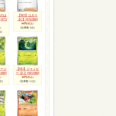
イのは
【M3】ユカリ
】
[075/
【U】
[076/080]
80円
(税込)
)
[在庫数 9点]
点]
タージ
【M3】ジャノビ
/080]
ー【C】
[005/080]
)
30円
(税込)
点]
[在庫数 11点]