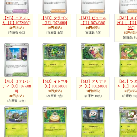
【M3】コアメモ
【M3】タラゴン
【M3】ピュール
【M3】メ
リ【U】
[072/080]
【U】
[073/080]
【U】
[074/080]
げまし【U
080]
50円
(税込)
80円
(税込)
80円
(税込)
[在庫数 6点]
[在庫数 8点]
[在庫数 7点]
80円
(税込
[在庫数 6
【M3】ミアレシ
【M3】イトマル
【M3】アリアド
【M3】ツ
ティ【U】
[077/08
【C】
[001/080]
ス【C】
[002/080]
ャ【C】
[004
0]
30円
(税込)
30円
(税込)
30円
(税込
80円
(税込)
[在庫数 7点]
[在庫数 10点]
[在庫数 10
[在庫数 10点]