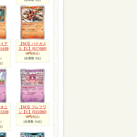
ァイア
【M3】バクガメ
014/08
ス【U】
[017/080]
50円
(税込)
)
[在庫数 9点]
点]
ャオニ
【M3】フレフワ
033/08
ン【U】
[035/080]
50円
(税込)
)
[在庫数 10点]
点]