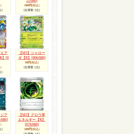
21/080]
)
100円
(税込)
点]
[在庫数 3点]
ガエア
【M3】ジャロー
R】
[0
ダ【R】
[006/080]
50円
(税込)
)
[在庫数 5点]
点]
オジア
【M3】グロウ草
/080]
エネルギー【R】
[078/080]
)
点]
100円
(税込)
[在庫数 4点]