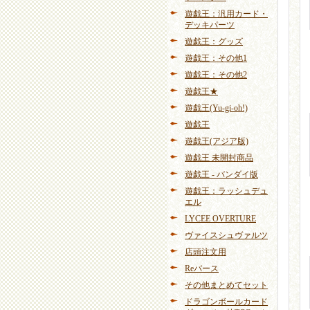
遊戯王：汎用カード・
デッキパーツ
遊戯王：グッズ
遊戯王：その他1
遊戯王：その他2
遊戯王★
遊戯王(Yu-gi-oh!)
遊戯王
遊戯王(アジア版)
遊戯王 未開封商品
遊戯王 - バンダイ版
遊戯王：ラッシュデュ
エル
LYCEE OVERTURE
ヴァイスシュヴァルツ
店頭注文用
Reバース
その他まとめてセット
ドラゴンボールカード