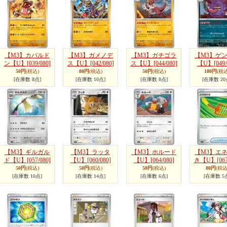
【M3】カバルド
【M3】ガメノデ
【M3】ガチゴラ
【M3】ゲ
ン【U】
[039/080]
ス【U】
[042/080]
ス【U】
[044/080]
【U】
[049/
50円
(税込)
80円
(税込)
50円
(税込)
180円
(税込
[在庫数 8点]
[在庫数 10点]
[在庫数 8点]
[在庫数 20
【M3】ギルガル
【M3】ラッタ
【M3】ホルード
【M3】エ
ド【U】
[057/080]
【U】
[060/080]
【U】
[064/080]
き【U】
[06
50円
(税込)
50円
(税込)
50円
(税込)
80円
(税込
[在庫数 10点]
[在庫数 14点]
[在庫数 6点]
[在庫数 5