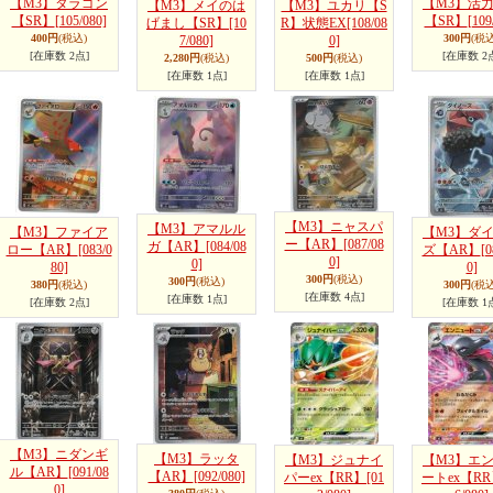
【M3】タラゴン
【M3】活
【M3】メイのは
【M3】ユカリ【S
【SR】
[105/080]
【SR】
[109
げまし【SR】
[10
R】状態EX
[108/08
400円
(税込)
300円
(税込
7/080]
0]
[在庫数 2点]
[在庫数 2
2,280円
(税込)
500円
(税込)
[在庫数 1点]
[在庫数 1点]
【M3】ニャスパ
【M3】アマルル
【M3】ファイア
【M3】ダ
ー【AR】
[087/08
ガ【AR】
[084/08
ロー【AR】
[083/0
ズ【AR】
[0
0]
0]
80]
0]
300円
(税込)
300円
(税込)
380円
(税込)
300円
(税込
[在庫数 4点]
[在庫数 1点]
[在庫数 2点]
[在庫数 1
【M3】ニダンギ
【M3】ラッタ
【M3】ジュナイ
【M3】エ
ル【AR】
[091/08
【AR】
[092/080]
パーex【RR】
[01
ートex【R
0]