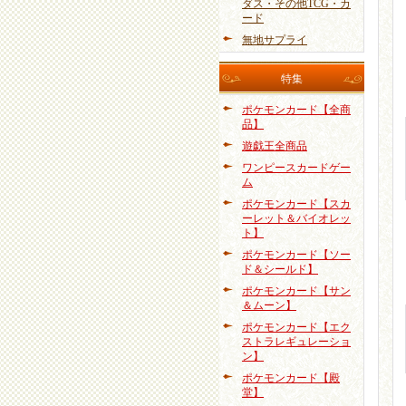
ダス・その他TCG・カ
ード
無地サプライ
特集
ポケモンカード【全商
品】
遊戯王全商品
ワンピースカードゲー
ム
ポケモンカード【スカ
ーレット＆バイオレッ
ト】
ポケモンカード【ソー
ド＆シールド】
ポケモンカード【サン
＆ムーン】
ポケモンカード【エク
ストラレギュレーショ
ン】
ポケモンカード【殿
堂】