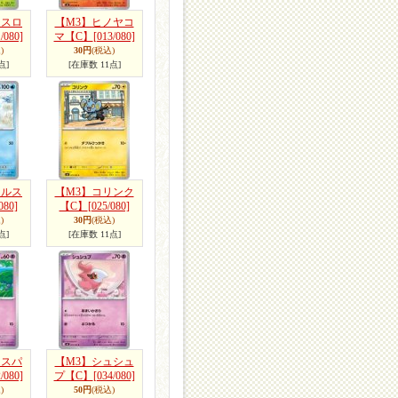
クスロ
【M3】ヒノヤコ
/080]
マ【C】
[013/080]
)
30円
(税込)
点]
[在庫数 11点]
マルス
【M3】コリンク
080]
【C】
[025/080]
)
30円
(税込)
点]
[在庫数 11点]
ャスパ
【M3】シュシュ
/080]
プ【C】
[034/080]
)
50円
(税込)