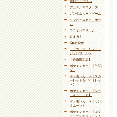
ホロライブOCG
デュエルマスターズ
ガンダムカードゲーム
ワンピースカードゲー
ム
ユニオンアリーナ
ロルカナ
Xross Stars
ドラゴンボールフュー
ジョンワールド
【通販限定品】
ポケモンカード【MEG
A】
ポケモンカード【スカ
ーレット＆バイオレッ
ト】
ポケモンカード【ソー
ド＆シールド】
ポケモンカード【サン
＆ムーン】
ポケモンカード【エク
ストラレギュレーショ