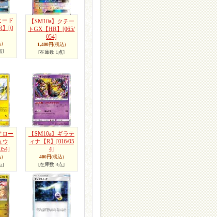
ヒード
【SM10a】クチー
R】
[0
トGX【HR】
[065/
054]
)
1,400円
(税込)
点]
[在庫数 1点]
アロー
【SM10a】ギラテ
ュウ
ィナ【R】
[016/05
054]
4]
)
400円
(税込)
点]
[在庫数 3点]