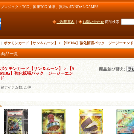
ジェクトTCG、国産TCG 通販、買取のENNDAL GAMES
ご利用案内
｜
お問い合わせ
商品検索
:
｜
ポケモンカード【サン＆ムーン】 > 【SM10a】強化拡張パック ジージーエンド
商品一覧
ポケモンカード【サン＆ムーン】 > 【S
商品並び替え
:
M10a】強化拡張パック ジージーエン
ド
登録アイテム数
:
23件