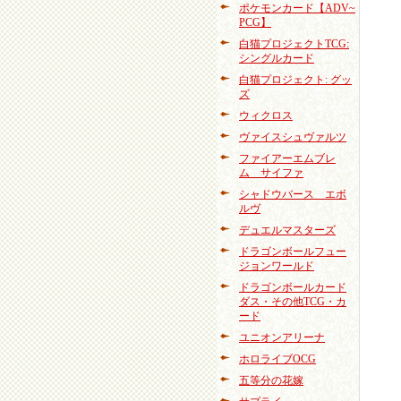
ポケモンカード【ADV~
PCG】
白猫プロジェクトTCG:
シングルカード
白猫プロジェクト: グッ
ズ
ウィクロス
ヴァイスシュヴァルツ
ファイアーエムブレ
ム サイファ
シャドウバース エボ
ルヴ
デュエルマスターズ
ドラゴンボールフュー
ジョンワールド
ドラゴンボールカード
ダス・その他TCG・カ
ード
ユニオンアリーナ
ホロライブOCG
五等分の花嫁