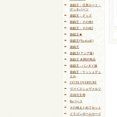
遊戯王：汎用カード・
デッキパーツ
遊戯王：グッズ
遊戯王：その他1
遊戯王：その他2
遊戯王★
遊戯王(Yu-gi-oh!)
遊戯王
遊戯王(アジア版)
遊戯王 未開封商品
遊戯王 - バンダイ版
遊戯王：ラッシュデュ
エル
LYCEE OVERTURE
ヴァイスシュヴァルツ
店頭注文用
Reバース
その他まとめてセット
ドラゴンボールカード