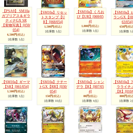
【PSA9】 SM10a
【SM10a】くろお
【SM10a】リセッ
【SM10a】
ガブリアス＆ギラ
び【UR】
[069/05
トスタンプ【U
ランGX【H
ティナGX SR
4]
R】
[068/054]
63/054]
【実物写真】
[059/
1,000円
(税込)
1,500円
(税込)
650円
(税込
054]
[在庫数 1点]
[在庫数 1点]
[在庫数 1
6,500円
(税込)
[在庫数 1点]
【SM10a】ギーマ
【SM10a】クチー
【SM10a】シャン
【SM10a】
【SR】
[061/054]
トGX【RR】
[030/
デラ【R】
[007/05
ラライチ
054]
4]
【R】
[010/
1,500円
(税込)
[在庫数 1点]
150円
(税込)
80円
(税込)
880円
(税込
[在庫数 10点]
[在庫数 4点]
[在庫数 2