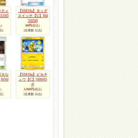
ラティ
【SM10a】タッグ
033/05
スイッチ【U】
[04
5/054]
)
80円
(税込)
点]
[在庫数 32点]
巨大な
【SM10a】ピカチ
】
[050/
ュウ【C】
[009/05
4]
)
3,980円
(税込)
点]
[在庫数 56点]