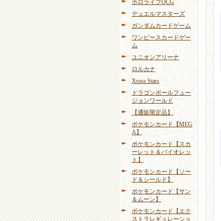
ホロライブOCG
デュエルマスターズ
ガンダムカードゲーム
ワンピースカードゲー
ム
ユニオンアリーナ
ロルカナ
Xross Stars
ドラゴンボールフュー
ジョンワールド
【通販限定品】
ポケモンカード【MEG
A】
ポケモンカード【スカ
ーレット＆バイオレッ
ト】
ポケモンカード【ソー
ド＆シールド】
ポケモンカード【サン
＆ムーン】
ポケモンカード【エク
ストラレギュレーショ