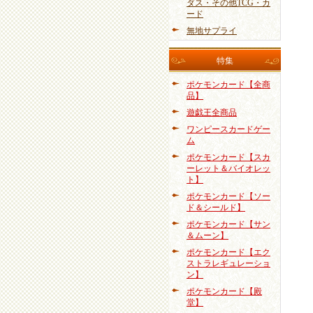
ダス・その他TCG・カ
ード
無地サプライ
特集
ポケモンカード【全商
品】
遊戯王全商品
ワンピースカードゲー
ム
ポケモンカード【スカ
ーレット＆バイオレッ
ト】
ポケモンカード【ソー
ド＆シールド】
ポケモンカード【サン
＆ムーン】
ポケモンカード【エク
ストラレギュレーショ
ン】
ポケモンカード【殿
堂】