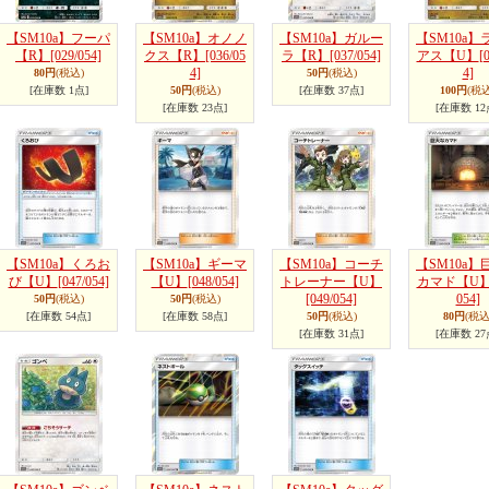
【SM10a】フーパ
【SM10a】オノノ
【SM10a】ガルー
【SM10a】
【R】
[029/054]
クス【R】
[036/05
ラ【R】
[037/054]
アス【U】
[
4]
4]
80円
(税込)
50円
(税込)
[在庫数 1点]
50円
(税込)
[在庫数 37点]
100円
(税込
[在庫数 23点]
[在庫数 12
【SM10a】くろお
【SM10a】ギーマ
【SM10a】コーチ
【SM10a】
び【U】
[047/054]
【U】
[048/054]
トレーナー【U】
カマド【U
[049/054]
054]
50円
(税込)
50円
(税込)
[在庫数 54点]
[在庫数 58点]
50円
(税込)
80円
(税込
[在庫数 31点]
[在庫数 27