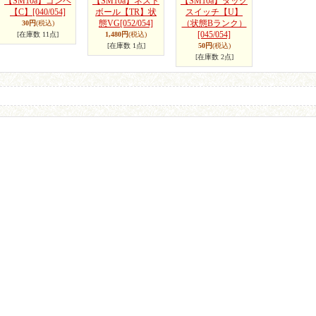
【SM10a】ゴンベ
【SM10a】ネスト
【SM10a】タッグ
【C】
[040/054]
ボール【TR】状
スイッチ【U】
態VG
[052/054]
（状態Bランク）
30円
(税込)
[045/054]
[在庫数 11点]
1,480円
(税込)
[在庫数 1点]
50円
(税込)
[在庫数 2点]