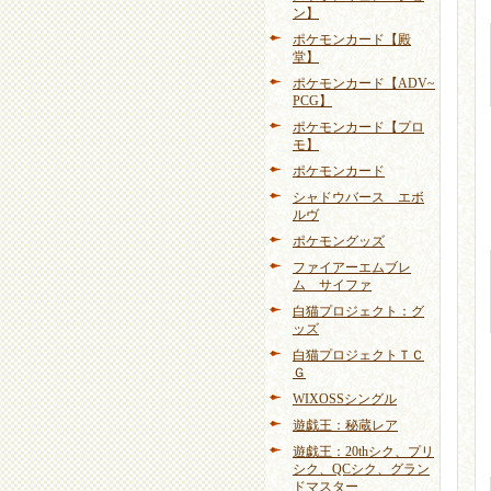
ン】
ポケモンカード【殿
堂】
ポケモンカード【ADV~
PCG】
ポケモンカード【プロ
モ】
ポケモンカード
シャドウバース エボ
ルヴ
ポケモングッズ
ファイアーエムブレ
ム サイファ
白猫プロジェクト：グ
ッズ
白猫プロジェクトＴＣ
Ｇ
WIXOSSシングル
遊戯王：秘蔵レア
遊戯王：20thシク、プリ
シク、QCシク、グラン
ドマスター