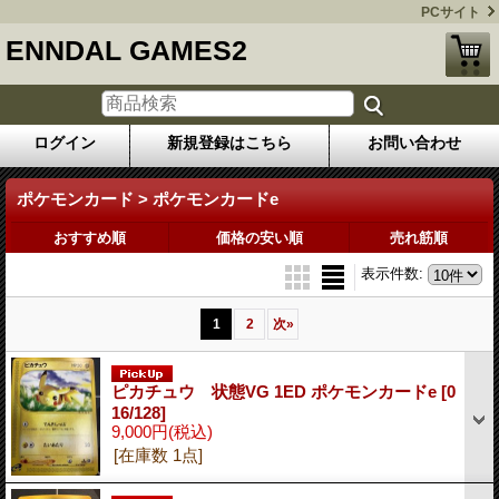
PCサイト
ENNDAL GAMES2
ログイン
新規登録はこちら
お問い合わせ
ポケモンカード > ポケモンカードe
おすすめ順
価格の安い順
売れ筋順
表示件数
:
1
2
次
»
ピカチュウ 状態VG 1ED ポケモンカードe
[0
16/128]
9,000円
(税込)
[在庫数 1点]