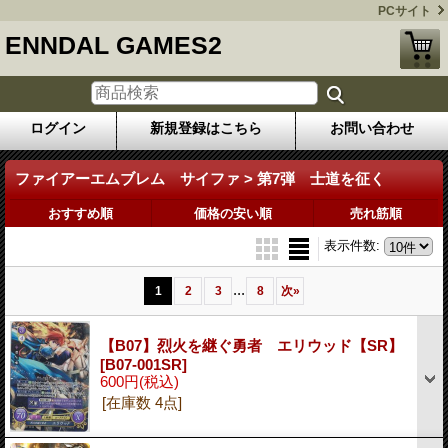
PCサイト
ENNDAL GAMES2
ログイン
新規登録はこちら
お問い合わせ
ファイアーエムブレム サイファ > 第7弾 士道を征く
おすすめ順
価格の安い順
売れ筋順
表示件数
:
...
1
2
3
8
次
»
【B07】烈火を継ぐ勇者 エリウッド【SR】
[B07-001SR]
600円
(税込)
[在庫数 4点]