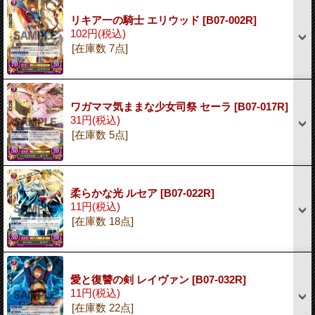
リキア一の騎士 エリウッド
[B07-002R]
102円
(税込)
[在庫数 7点]
ワガママ気ままな少女司祭 セーラ
[B07-017R]
31円
(税込)
[在庫数 5点]
柔らかな光 ルセア
[B07-022R]
11円
(税込)
[在庫数 18点]
愛と復讐の剣 レイヴァン
[B07-032R]
11円
(税込)
[在庫数 22点]