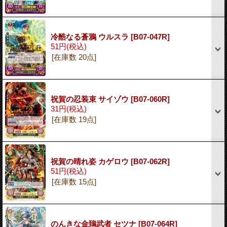
冷酷なる蒼鴉 ウルスラ
[B07-047R]
51円
(税込)
[在庫数 20点]
祝賀の忍装束 サイゾウ
[B07-060R]
31円
(税込)
[在庫数 19点]
祝賀の晴れ姿 カゲロウ
[B07-062R]
51円
(税込)
[在庫数 15点]
のんきな金鵄武者 セツナ
[B07-064R]