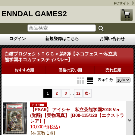
PCサイト
ENNDAL GAMES2
ログイン
新規登録はこちら
お問い合わせ
白猫プロジェクトＴＣＧ > 第8弾【ネコフェス 〜私立茶
熊学園ネコカフェスティバル〜】
おすすめ順
価格の安い順
売れ筋順
表示件数
:
...
1
2
3
12
次
»
【PSA9】 アイシャ 私立茶熊学園2018 Ver.
(覚醒)【実物写真】
[B08-115/120【エクストラ
レア】]
10,000円
(税込)
[在庫数 1点]