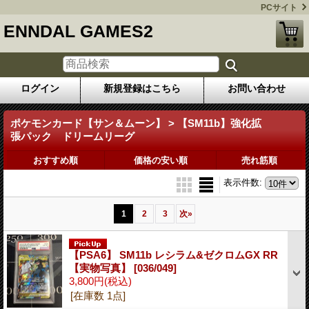
PCサイト
ENNDAL GAMES2
ログイン
新規登録はこちら
お問い合わせ
ポケモンカード【サン＆ムーン】 > 【SM11b】強化拡
張パック ドリームリーグ
おすすめ順
価格の安い順
売れ筋順
表示件数
:
1
2
3
次
»
【PSA6】 SM11b レシラム&ゼクロムGX RR
【実物写真】
[036/049]
3,800円
(税込)
[在庫数 1点]