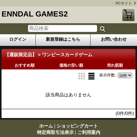
PCサイト
ENNDAL GAMES2
ログイン
新規登録はこちら
お問い合わせ
【通販限定品】 > ワンピースカードゲーム
おすすめ順
価格の安い順
売れ筋順
表示件数
:
該当商品はありません
(0件/0件)
ホーム
|
ショッピングカート
特定商取引法表示
|
ご利用案内