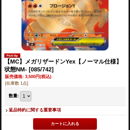
【MC】メガリザードンYex【ノーマル仕様】
状態NM-
[085/742]
販売価格
:
3,500円
(税込)
[在庫数 1点]
数量
:
返品特約に関する重要事項