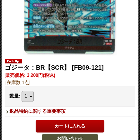
ゴジータ：BR【SCR】
[FB09-121]
販売価格
:
3,200円
(税込)
[在庫数 1点]
数量
:
返品特約に関する重要事項