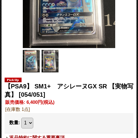
【PSA9】 SM1+ アシレーヌGX SR 【実物写
真】
[054/051]
販売価格
:
6,400円
(税込)
[在庫数 1点]
数量
:
返品特約に関する重要事項