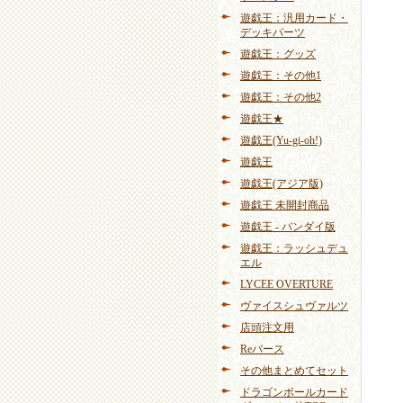
遊戯王：汎用カード・
デッキパーツ
遊戯王：グッズ
遊戯王：その他1
遊戯王：その他2
遊戯王★
遊戯王(Yu-gi-oh!)
遊戯王
遊戯王(アジア版)
遊戯王 未開封商品
遊戯王 - バンダイ版
遊戯王：ラッシュデュ
エル
LYCEE OVERTURE
ヴァイスシュヴァルツ
店頭注文用
Reバース
その他まとめてセット
ドラゴンボールカード