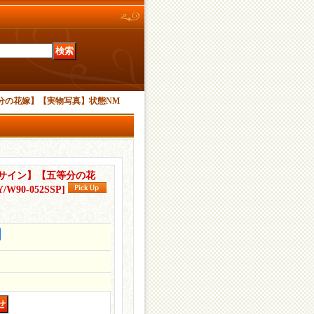
等分の花嫁】【実物写真】状態NM
Pサイン】【五等分の花
Y/W90-052SSP
]