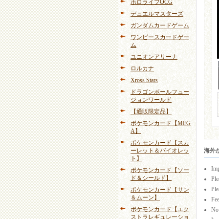
ホロライブOCG
デュエルマスターズ
ガンダムカードゲーム
ワンピースカードゲー
ム
ユニオンアリーナ
ロルカナ
Xross Stars
ドラゴンボールフュー
ジョンワールド
【通販限定品】
ポケモンカード【MEG
A】
ポケモンカード【スカ
ーレット＆バイオレッ
海外から
ト】
Imp
ポケモンカード【ソー
ド＆シールド】
Ple
Ple
ポケモンカード【サン
＆ムーン】
Fee
ポケモンカード【エク
No 
ストラレギュレーショ