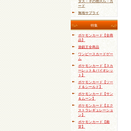
ダス・その他TCG・カ
ード
無地サプライ
特集
ポケモンカード【全商
品】
遊戯王全商品
ワンピースカードゲー
ム
ポケモンカード【スカ
ーレット＆バイオレッ
ト】
ポケモンカード【ソー
ド＆シールド】
ポケモンカード【サン
＆ムーン】
ポケモンカード【エク
ストラレギュレーショ
ン】
ポケモンカード【殿
堂】