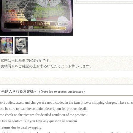
状態は当店基準でNM程度です。
実物写真をご確認の上お求めいただくようお願いします。
購入されるお客様へ（Note for overseas customers）
ort duties, taxes, and charges are not included in the item price or shipping charges. These charg
ase be sure to read the condition description for product details.
ase check on the pictures for detailed condition of the product.
l free to contact us if you have any question or concern.
returns due to card swapping.