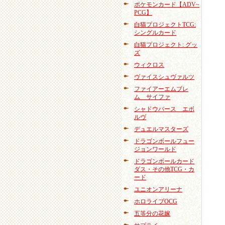
ポケモンカード【ADV~
PCG】
白猫プロジェクトTCG:
シングルカード
白猫プロジェクト: グッ
ズ
ウィクロス
ヴァイスシュヴァルツ
ファイアーエムブレ
ム サイファ
シャドウバース エボ
ルヴ
デュエルマスターズ
ドラゴンボールフュー
ジョンワールド
ドラゴンボールカード
ダス・その他TCG・カ
ード
ユニオンアリーナ
ホロライブOCG
五等分の花嫁