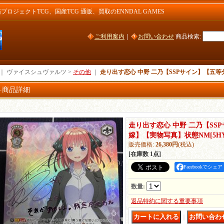
ジェクトTCG、国産TCG 通販、買取のENNDAL GAMES
ご利用案内
｜
お問い合わせ
商品検索
:
｜ ヴァイスシュヴァルツ >
その他
｜
走り出す恋心 中野 二乃【SSPサイン】【五
商品詳細
走り出す恋心 中野 二乃【SS
嫁】【実物写真】状態NM
[
5H
販売価格
:
26,380円
(税込)
[在庫数 1点]
Facebookでシェア
数量
:
返品特約に関する重要事項
｜