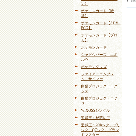
Ite
ン】
ポケモンカード【殿
堂】
ポケモンカード【ADV~
PCG】
ポケモンカード【プロ
モ】
ポケモンカード
シャドウバース エボ
ルヴ
ポケモングッズ
ファイアーエムブレ
ム サイファ
白猫プロジェクト：グ
ッズ
白猫プロジェクトＴＣ
Ｇ
WIXOSSシングル
遊戯王：秘蔵レア
遊戯王：20thシク、プリ
シク、QCシク、グラン
ドマスター