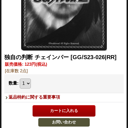
独自の判断 チェインバー
[GG/S23-026|RR]
販売価格
:
123円
(税込)
[在庫数 2点]
数量
:
返品特約に関する重要事項