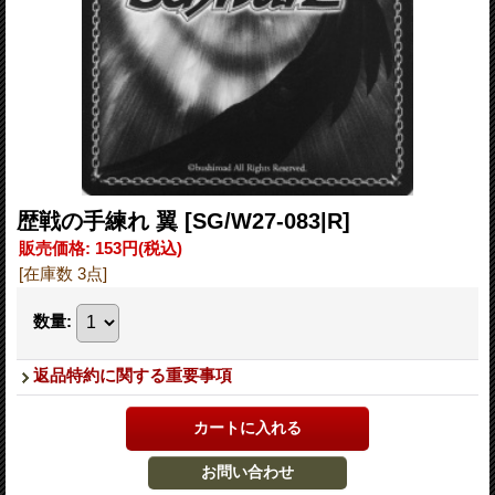
歴戦の手練れ 翼
[SG/W27-083|R]
販売価格
:
153円
(税込)
[在庫数 3点]
数量
:
返品特約に関する重要事項