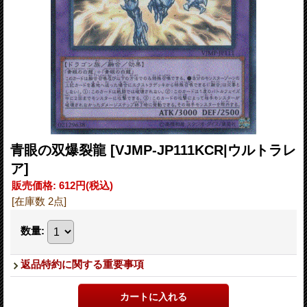
青眼の双爆裂龍
[VJMP-JP111KCR|ウルトラレ
ア]
販売価格
:
612円
(税込)
[在庫数 2点]
数量
:
返品特約に関する重要事項