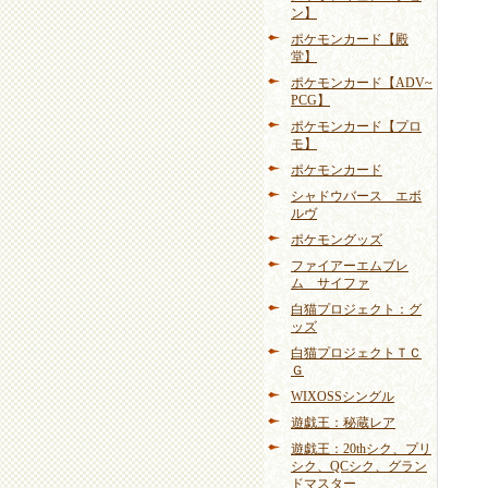
ン】
ポケモンカード【殿
堂】
ポケモンカード【ADV~
PCG】
ポケモンカード【プロ
モ】
ポケモンカード
シャドウバース エボ
ルヴ
ポケモングッズ
ファイアーエムブレ
ム サイファ
白猫プロジェクト：グ
ッズ
白猫プロジェクトＴＣ
Ｇ
WIXOSSシングル
遊戯王：秘蔵レア
遊戯王：20thシク、プリ
シク、QCシク、グラン
ドマスター