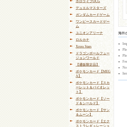
ホロライブOCG
デュエルマスターズ
ガンダムカードゲーム
ワンピースカードゲー
ム
ユニオンアリーナ
海外から
ロルカナ
Imp
Xross Stars
Ple
ドラゴンボールフュー
Ple
ジョンワールド
Fee
【通販限定品】
No 
ポケモンカード【MEG
Ite
A】
ポケモンカード【スカ
ーレット＆バイオレッ
ト】
ポケモンカード【ソー
ド＆シールド】
ポケモンカード【サン
＆ムーン】
ポケモンカード【エク
ストラレギュレーショ