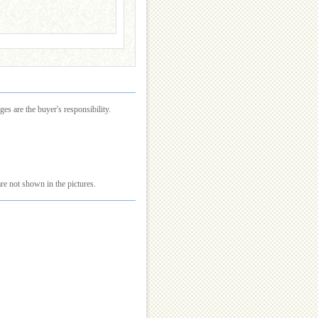
es are the buyer's responsibility.
re not shown in the pictures.