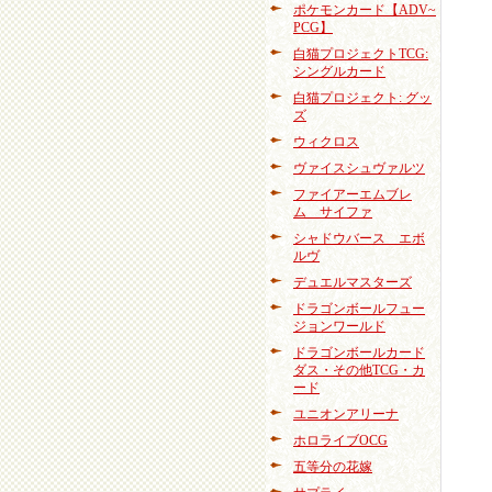
ポケモンカード【ADV~
PCG】
白猫プロジェクトTCG:
シングルカード
白猫プロジェクト: グッ
ズ
ウィクロス
ヴァイスシュヴァルツ
ファイアーエムブレ
ム サイファ
シャドウバース エボ
ルヴ
デュエルマスターズ
ドラゴンボールフュー
ジョンワールド
ドラゴンボールカード
ダス・その他TCG・カ
ード
ユニオンアリーナ
ホロライブOCG
五等分の花嫁