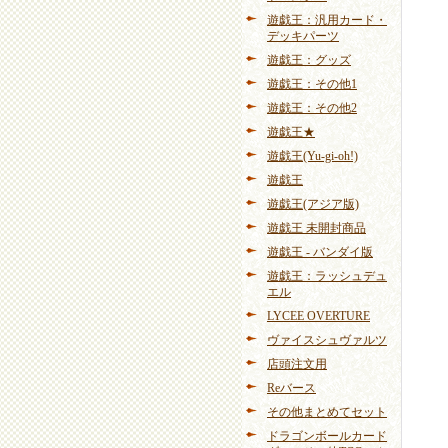
遊戯王：汎用カード・
デッキパーツ
遊戯王：グッズ
遊戯王：その他1
遊戯王：その他2
遊戯王★
遊戯王(Yu-gi-oh!)
遊戯王
遊戯王(アジア版)
遊戯王 未開封商品
遊戯王 - バンダイ版
遊戯王：ラッシュデュ
エル
LYCEE OVERTURE
ヴァイスシュヴァルツ
店頭注文用
Reバース
その他まとめてセット
ドラゴンボールカード