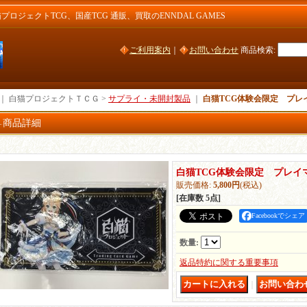
ジェクトTCG、国産TCG 通販、買取のENNDAL GAMES
ご利用案内
｜
お問い合わせ
商品検索
:
｜ 白猫プロジェクトＴＣＧ >
サプライ・未開封製品
｜
白猫TCG体験会限定 プレ
商品詳細
白猫TCG体験会限定 プレイ
販売価格
:
5,800円
(税込)
[在庫数 5点]
Facebookでシェア
数量
:
返品特約に関する重要事項
｜