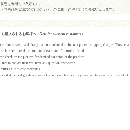
状態は未開封で良好です。
・本商品をご注文の方はゆうパック(全国一律700円)にて発送いたします。
購入されるお客様へ（Note for overseas customers）
ort duties, taxes, and charges are not included in the item price or shipping charges. These charg
ase be sure to read the condition description for product details.
ase check on the pictures for detailed condition of the product.
l free to contact us if you have any question or concern.
returns due to card swapping.
ms listed as used goods and cannot be returned because they have scratches or other flaws that a