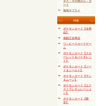
ダス・その他TCG・カ
ード
無地サプライ
特集
ポケモンカード【全商
品】
遊戯王全商品
ワンピースカードゲー
ム
ポケモンカード【スカ
ーレット＆バイオレッ
ト】
ポケモンカード【ソー
ド＆シールド】
ポケモンカード【サン
＆ムーン】
ポケモンカード【エク
ストラレギュレーショ
ン】
ポケモンカード【殿
堂】