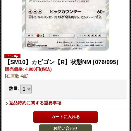
【SM10】カビゴン【R】状態NM
[076/095]
販売価格
:
4,980円
(税込)
[在庫数 4点]
数量
:
返品特約に関する重要事項