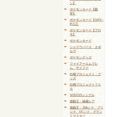
ン】
ポケモンカード【殿
堂】
ポケモンカード【ADV~
PCG】
ポケモンカード【プロ
モ】
ポケモンカード
シャドウバース エボ
ルヴ
ポケモングッズ
ファイアーエムブレ
ム サイファ
白猫プロジェクト：グ
ッズ
白猫プロジェクトＴＣ
Ｇ
WIXOSSシングル
遊戯王：秘蔵レア
遊戯王：20thシク、プリ
シク、QCシク、グラン
ドマスター