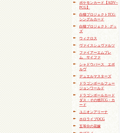
ポケモンカード【ADV~
PCG】
白猫プロジェクトTCG:
シングルカード
白猫プロジェクト: グッ
ズ
ウィクロス
ヴァイスシュヴァルツ
ファイアーエムブレ
ム サイファ
シャドウバース エボ
ルヴ
デュエルマスターズ
ドラゴンボールフュー
ジョンワールド
ドラゴンボールカード
ダス・その他TCG・カ
ード
ユニオンアリーナ
ホロライブOCG
五等分の花嫁