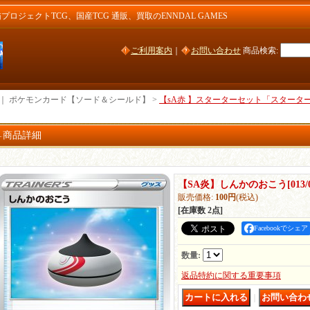
ジェクトTCG、国産TCG 通販、買取のENNDAL GAMES
ご利用案内
｜
お問い合わせ
商品検索
:
｜ ポケモンカード【ソード＆シールド】 >
【sA赤 】スターターセット「スタータ
商品詳細
【SA炎】しんかのおこう
[
013/
販売価格
:
100円
(税込)
[在庫数 2点]
Facebookでシェア
数量
:
返品特約に関する重要事項
｜