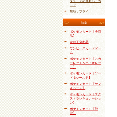
ダス・その他TCG・カ
ード
無地サプライ
特集
ポケモンカード【全商
品】
遊戯王全商品
ワンピースカードゲー
ム
ポケモンカード【スカ
ーレット＆バイオレッ
ト】
ポケモンカード【ソー
ド＆シールド】
ポケモンカード【サン
＆ムーン】
ポケモンカード【エク
ストラレギュレーショ
ン】
ポケモンカード【殿
堂】