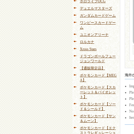
ホロライブOCG
デュエルマスターズ
ガンダムカードゲーム
ワンピースカードゲー
ム
ユニオンアリーナ
ロルカナ
Xross Stars
ドラゴンボールフュー
ジョンワールド
【通販限定品】
海外から
ポケモンカード【MEG
A】
Imp
ポケモンカード【スカ
ーレット＆バイオレッ
Ple
ト】
Ple
ポケモンカード【ソー
Fee
ド＆シールド】
No 
ポケモンカード【サン
Ite
＆ムーン】
ポケモンカード【エク
ストラレギュレーショ