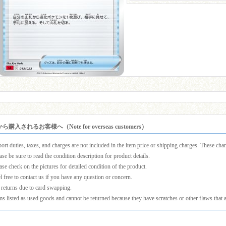
購入されるお客様へ（Note for overseas customers）
ort duties, taxes, and charges are not included in the item price or shipping charges. These charg
ase be sure to read the condition description for product details.
ase check on the pictures for detailed condition of the product.
l free to contact us if you have any question or concern.
returns due to card swapping.
ms listed as used goods and cannot be returned because they have scratches or other flaws that a