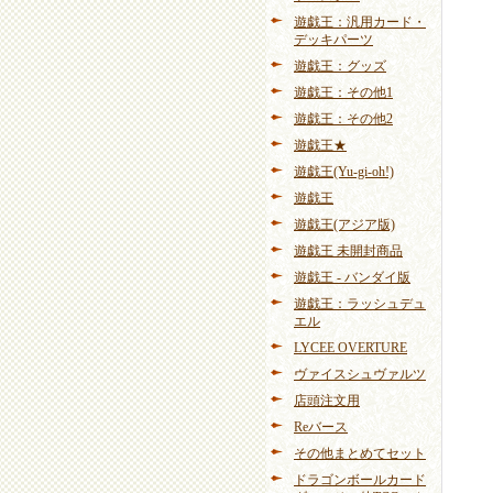
遊戯王：汎用カード・
デッキパーツ
遊戯王：グッズ
遊戯王：その他1
遊戯王：その他2
遊戯王★
遊戯王(Yu-gi-oh!)
遊戯王
遊戯王(アジア版)
遊戯王 未開封商品
遊戯王 - バンダイ版
遊戯王：ラッシュデュ
エル
LYCEE OVERTURE
ヴァイスシュヴァルツ
店頭注文用
Reバース
その他まとめてセット
ドラゴンボールカード