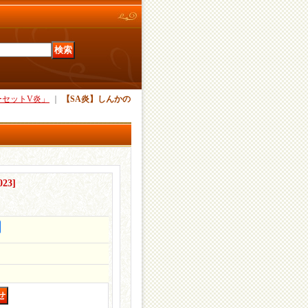
ーセットV炎」
｜
【SA炎】しんかの
023
]