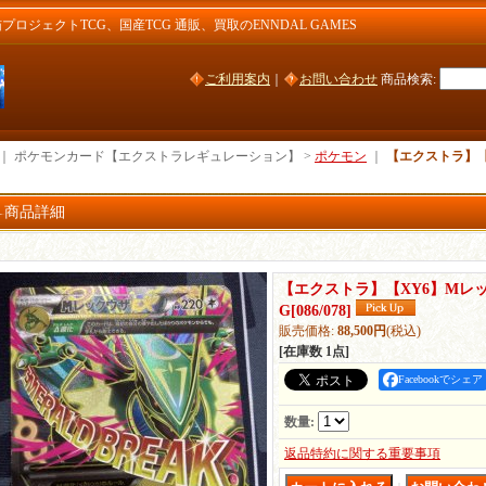
ジェクトTCG、国産TCG 通販、買取のENNDAL GAMES
ご利用案内
｜
お問い合わせ
商品検索
:
｜ ポケモンカード【エクストラレギュレーション】 >
ポケモン
｜
【エクストラ】【
商品詳細
【エクストラ】【XY6】Mレッ
G
[
086/078
]
販売価格
:
88,500円
(税込)
[在庫数 1点]
Facebookでシェア
数量
:
返品特約に関する重要事項