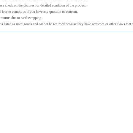
ase check on the pictures for detailed condition of the product.
l free to contact us if you have any question or concern.
returns due to card swapping.
ms listed as used goods and cannot be returned because they have scratches or other flaws that a