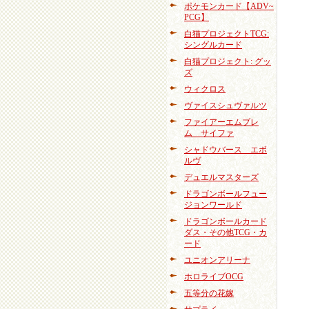
ポケモンカード【ADV~
PCG】
白猫プロジェクトTCG:
シングルカード
白猫プロジェクト: グッ
ズ
ウィクロス
ヴァイスシュヴァルツ
ファイアーエムブレ
ム サイファ
シャドウバース エボ
ルヴ
デュエルマスターズ
ドラゴンボールフュー
ジョンワールド
ドラゴンボールカード
ダス・その他TCG・カ
ード
ユニオンアリーナ
ホロライブOCG
五等分の花嫁