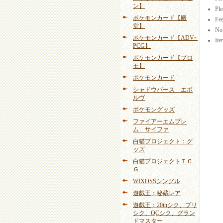
ン】
Ple
ポケモンカード【殿
Fee
堂】
No 
ポケモンカード【ADV~
Ite
PCG】
ポケモンカード【プロ
モ】
ポケモンカード
シャドウバース エボ
ルヴ
ポケモングッズ
ファイアーエムブレ
ム サイファ
白猫プロジェクト：グ
ッズ
白猫プロジェクトＴＣ
Ｇ
WIXOSSシングル
遊戯王：秘蔵レア
遊戯王：20thシク、プリ
シク、QCシク、グラン
ドマスター