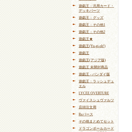
遊戯王：汎用カード・
デッキパーツ
遊戯王：グッズ
遊戯王：その他1
遊戯王：その他2
遊戯王★
遊戯王(Yu-gi-oh!)
遊戯王
遊戯王(アジア版)
遊戯王 未開封商品
遊戯王 - バンダイ版
遊戯王：ラッシュデュ
エル
LYCEE OVERTURE
ヴァイスシュヴァルツ
店頭注文用
Reバース
その他まとめてセット
ドラゴンボールカード