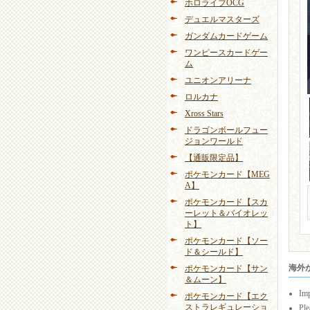
ホロライブOCG
デュエルマスターズ
ガンダムカードゲーム
ワンピースカードゲー
ム
ユニオンアリーナ
ロルカナ
Xross Stars
ドラゴンボールフュー
ジョンワールド
【通販限定品】
ポケモンカード【MEG
A】
ポケモンカード【スカ
ーレット＆バイオレッ
ト】
ポケモンカード【ソー
ド＆シールド】
海外から
ポケモンカード【サン
＆ムーン】
Imp
ポケモンカード【エク
ストラレギュレーショ
Ple