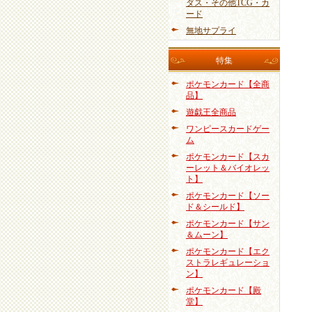
ダス・その他TCG・カ
ード
無地サプライ
特集
ポケモンカード【全商
品】
遊戯王全商品
ワンピースカードゲー
ム
ポケモンカード【スカ
ーレット＆バイオレッ
ト】
ポケモンカード【ソー
ド＆シールド】
ポケモンカード【サン
＆ムーン】
ポケモンカード【エク
ストラレギュレーショ
ン】
ポケモンカード【殿
堂】