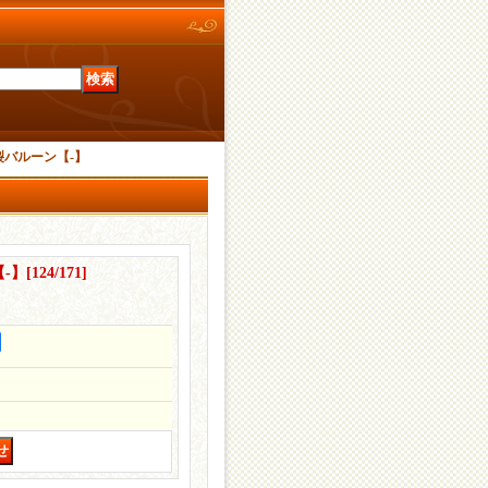
バルーン【-】
-】
[
124/171
]