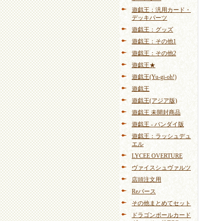
遊戯王：汎用カード・
デッキパーツ
遊戯王：グッズ
遊戯王：その他1
遊戯王：その他2
遊戯王★
遊戯王(Yu-gi-oh!)
遊戯王
遊戯王(アジア版)
遊戯王 未開封商品
遊戯王 - バンダイ版
遊戯王：ラッシュデュ
エル
LYCEE OVERTURE
ヴァイスシュヴァルツ
店頭注文用
Reバース
その他まとめてセット
ドラゴンボールカード