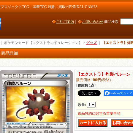
ジェクトTCG、国産TCG 通販、買取のENNDAL GAMES
ご利用案内
｜
お問い合わせ
商品検索
:
｜ ポケモンカード【エクストラレギュレーション】 >
グッズ
｜
【エクストラ】炸裂
商品詳細
【エクストラ】炸裂バルーン【
販売価格
:
100円
(税込)
[在庫数 1点]
Facebookでシェア
数量
:
返品特約に関する重要事項
｜