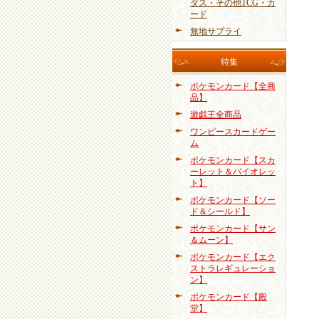
ダス・その他TCG・カ
ード
無地サプライ
特集
ポケモンカード【全商
品】
遊戯王全商品
ワンピースカードゲー
ム
ポケモンカード【スカ
ーレット＆バイオレッ
ト】
ポケモンカード【ソー
ド＆シールド】
ポケモンカード【サン
＆ムーン】
ポケモンカード【エク
ストラレギュレーショ
ン】
ポケモンカード【殿
堂】