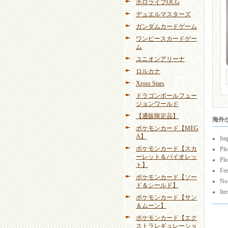
ホロライブOCG
デュエルマスターズ
ガンダムカードゲーム
ワンピースカードゲー
ム
ユニオンアリーナ
ロルカナ
Xross Stars
ドラゴンボールフュー
ジョンワールド
【通販限定品】
海外から
ポケモンカード【MEG
A】
Imp
ポケモンカード【スカ
Ple
ーレット＆バイオレッ
Ple
ト】
Fee
ポケモンカード【ソー
No 
ド＆シールド】
Ite
ポケモンカード【サン
＆ムーン】
ポケモンカード【エク
ストラレギュレーショ