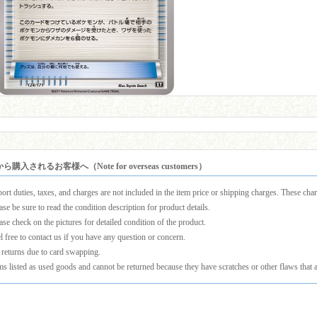
購入されるお客様へ（Note for overseas customers）
ort duties, taxes, and charges are not included in the item price or shipping charges. These charg
ase be sure to read the condition description for product details.
ase check on the pictures for detailed condition of the product.
l free to contact us if you have any question or concern.
returns due to card swapping.
ms listed as used goods and cannot be returned because they have scratches or other flaws that a