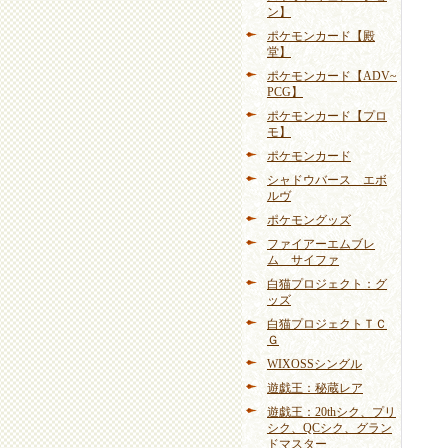
ン】
ポケモンカード【殿
堂】
ポケモンカード【ADV~
PCG】
ポケモンカード【プロ
モ】
ポケモンカード
シャドウバース エボ
ルヴ
ポケモングッズ
ファイアーエムブレ
ム サイファ
白猫プロジェクト：グ
ッズ
白猫プロジェクトＴＣ
Ｇ
WIXOSSシングル
遊戯王：秘蔵レア
遊戯王：20thシク、プリ
シク、QCシク、グラン
ドマスター