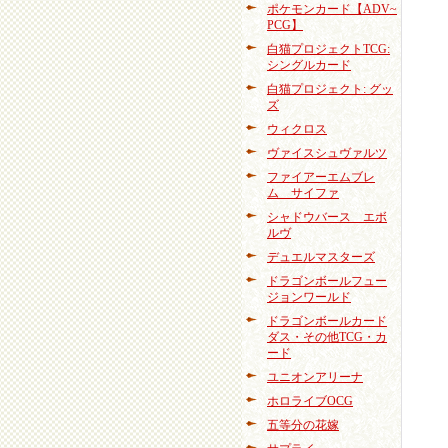
ポケモンカード【ADV~
PCG】
白猫プロジェクトTCG:
シングルカード
白猫プロジェクト: グッ
ズ
ウィクロス
ヴァイスシュヴァルツ
ファイアーエムブレ
ム サイファ
シャドウバース エボ
ルヴ
デュエルマスターズ
ドラゴンボールフュー
ジョンワールド
ドラゴンボールカード
ダス・その他TCG・カ
ード
ユニオンアリーナ
ホロライブOCG
五等分の花嫁