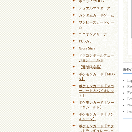
ホロライブOCG
デュエルマスターズ
ガンダムカードゲーム
ワンピースカードゲー
ム
ユニオンアリーナ
ロルカナ
Xross Stars
ドラゴンボールフュー
ジョンワールド
【通販限定品】
海外から
ポケモンカード【MEG
A】
Imp
ポケモンカード【スカ
Ple
ーレット＆バイオレッ
Ple
ト】
Fee
ポケモンカード【ソー
No 
ド＆シールド】
Ite
ポケモンカード【サン
＆ムーン】
ポケモンカード【エク
ストラレギュレーショ