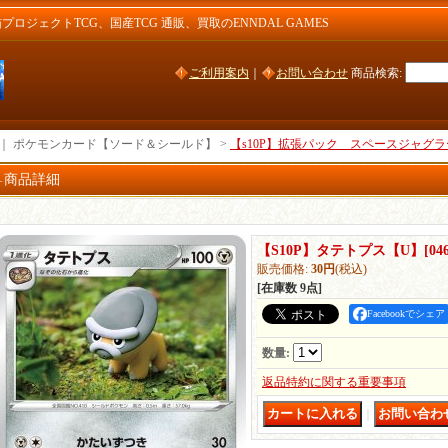
ジェクトTCG、国産TCG 通販、買取のENNDAL GAMES
ご利用案内
｜
お問い合わせ
商品検索
:
｜ ポケモンカード【ソード＆シールド】 >
【s10P】拡張パック スペースジャグラ
商品詳細
【S10P】タテトプス【U】
[
04
販売価格
:
30円
(税込)
[在庫数 9点]
Facebookでシェア
数量
:
返品特約に関する重要事項
｜