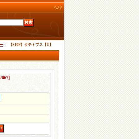
ー
｜
【S10P】タテトプス【U】
6/067
]