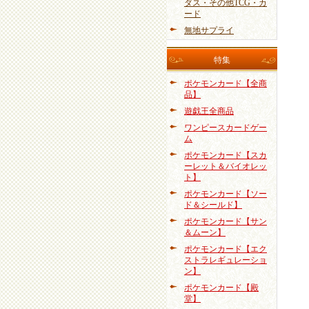
ダス・その他TCG・カ
ード
無地サプライ
特集
ポケモンカード【全商
品】
遊戯王全商品
ワンピースカードゲー
ム
ポケモンカード【スカ
ーレット＆バイオレッ
ト】
ポケモンカード【ソー
ド＆シールド】
ポケモンカード【サン
＆ムーン】
ポケモンカード【エク
ストラレギュレーショ
ン】
ポケモンカード【殿
堂】