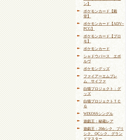
ン】
ポケモンカード【殿
堂】
ポケモンカード【ADV~
PCG】
ポケモンカード【プロ
モ】
ポケモンカード
シャドウバース エボ
ルヴ
ポケモングッズ
ファイアーエムブレ
ム サイファ
白猫プロジェクト：グ
ッズ
白猫プロジェクトＴＣ
Ｇ
WIXOSSシングル
遊戯王：秘蔵レア
遊戯王：20thシク、プリ
シク、QCシク、グラン
ドマスター