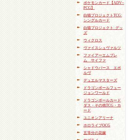
ポケモンカード【ADV~
PCG】
白猫プロジェクトTCG:
シングルカード
白猫プロジェクト: グッ
ズ
ウィクロス
ヴァイスシュヴァルツ
ファイアーエムブレ
ム サイファ
シャドウバース エボ
ルヴ
デュエルマスターズ
ドラゴンボールフュー
ジョンワールド
ドラゴンボールカード
ダス・その他TCG・カ
ード
ユニオンアリーナ
ホロライブOCG
五等分の花嫁