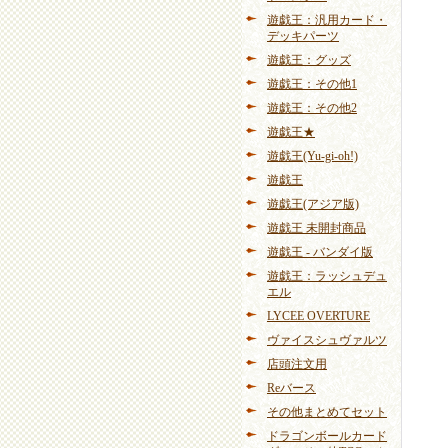
遊戯王：汎用カード・
デッキパーツ
遊戯王：グッズ
遊戯王：その他1
遊戯王：その他2
遊戯王★
遊戯王(Yu-gi-oh!)
遊戯王
遊戯王(アジア版)
遊戯王 未開封商品
遊戯王 - バンダイ版
遊戯王：ラッシュデュ
エル
LYCEE OVERTURE
ヴァイスシュヴァルツ
店頭注文用
Reバース
その他まとめてセット
ドラゴンボールカード