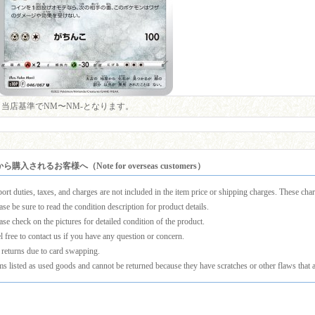
当店基準でNM〜NM-となります。
購入されるお客様へ（Note for overseas customers）
ort duties, taxes, and charges are not included in the item price or shipping charges. These charg
ase be sure to read the condition description for product details.
ase check on the pictures for detailed condition of the product.
l free to contact us if you have any question or concern.
returns due to card swapping.
ms listed as used goods and cannot be returned because they have scratches or other flaws that a