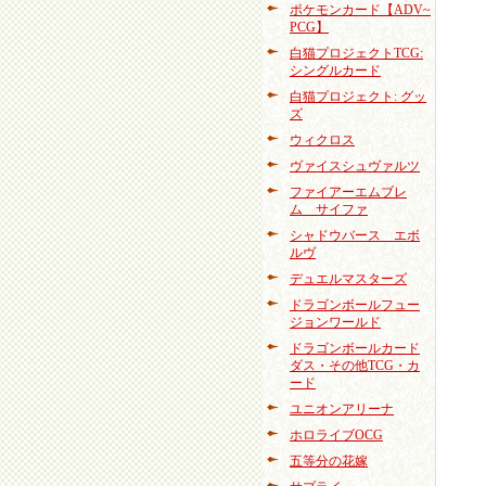
ポケモンカード【ADV~
PCG】
白猫プロジェクトTCG:
シングルカード
白猫プロジェクト: グッ
ズ
ウィクロス
ヴァイスシュヴァルツ
ファイアーエムブレ
ム サイファ
シャドウバース エボ
ルヴ
デュエルマスターズ
ドラゴンボールフュー
ジョンワールド
ドラゴンボールカード
ダス・その他TCG・カ
ード
ユニオンアリーナ
ホロライブOCG
五等分の花嫁