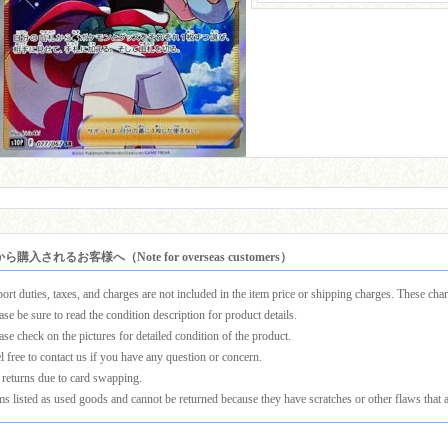
購入されるお客様へ（Note for overseas customers）
ort duties, taxes, and charges are not included in the item price or shipping charges. These charg
ase be sure to read the condition description for product details.
ase check on the pictures for detailed condition of the product.
l free to contact us if you have any question or concern.
returns due to card swapping.
ms listed as used goods and cannot be returned because they have scratches or other flaws that a