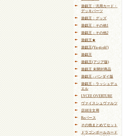
遊戯王：汎用カード・
デッキパーツ
遊戯王：グッズ
遊戯王：その他1
遊戯王：その他2
遊戯王★
遊戯王(Yu-gi-oh!)
遊戯王
遊戯王(アジア版)
遊戯王 未開封商品
遊戯王 - バンダイ版
遊戯王：ラッシュデュ
エル
LYCEE OVERTURE
ヴァイスシュヴァルツ
店頭注文用
Reバース
その他まとめてセット
ドラゴンボールカード