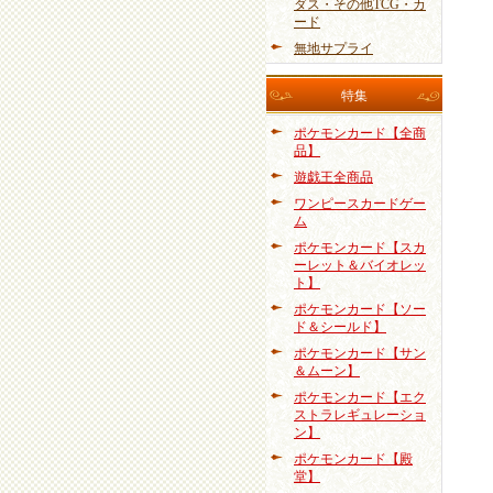
ダス・その他TCG・カ
ード
無地サプライ
特集
ポケモンカード【全商
品】
遊戯王全商品
ワンピースカードゲー
ム
ポケモンカード【スカ
ーレット＆バイオレッ
ト】
ポケモンカード【ソー
ド＆シールド】
ポケモンカード【サン
＆ムーン】
ポケモンカード【エク
ストラレギュレーショ
ン】
ポケモンカード【殿
堂】