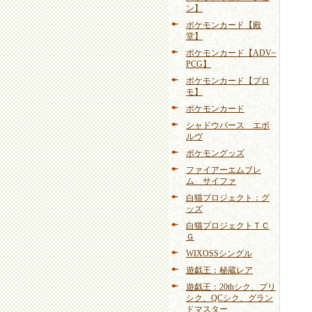
ン】
ポケモンカード【殿
堂】
ポケモンカード【ADV~
PCG】
ポケモンカード【プロ
モ】
ポケモンカード
シャドウバース エボ
ルヴ
ポケモングッズ
ファイアーエムブレ
ム サイファ
白猫プロジェクト：グ
ッズ
白猫プロジェクトＴＣ
Ｇ
WIXOSSシングル
遊戯王：秘蔵レア
遊戯王：20thシク、プリ
シク、QCシク、グラン
ドマスター