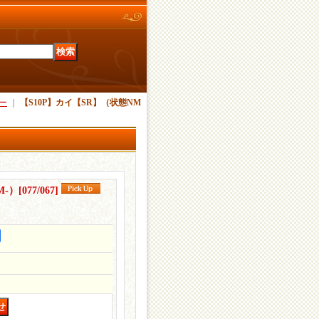
ー
｜
【S10P】カイ【SR】（状態NM
M-）
[
077/067
]