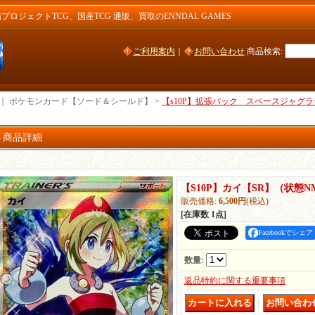
ジェクトTCG、国産TCG 通販、買取のENNDAL GAMES
ご利用案内
｜
お問い合わせ
商品検索
:
｜ ポケモンカード【ソード＆シールド】 >
【s10P】拡張パック スペースジャグラ
商品詳細
【S10P】カイ【SR】（状態N
販売価格
:
6,500円
(税込)
[在庫数 1点]
Facebookでシェア
数量
:
返品特約に関する重要事項
｜