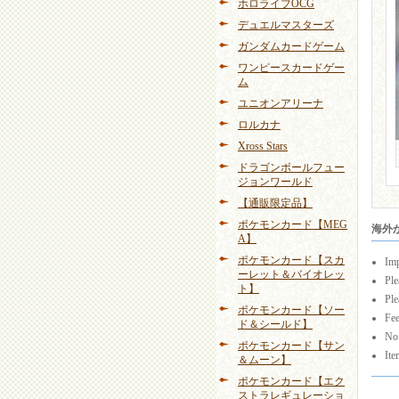
ホロライブOCG
デュエルマスターズ
ガンダムカードゲーム
ワンピースカードゲー
ム
ユニオンアリーナ
ロルカナ
Xross Stars
ドラゴンボールフュー
ジョンワールド
【通販限定品】
ポケモンカード【MEG
海外から
A】
ポケモンカード【スカ
Imp
ーレット＆バイオレッ
Ple
ト】
Ple
ポケモンカード【ソー
Fee
ド＆シールド】
No 
ポケモンカード【サン
Ite
＆ムーン】
ポケモンカード【エク
ストラレギュレーショ