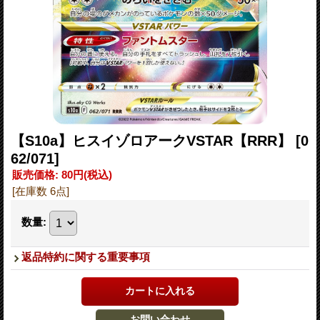
【S10a】ヒスイゾロアークVSTAR【RRR】
[0
62/071]
販売価格
:
80円
(税込)
[在庫数 6点]
数量
:
返品特約に関する重要事項