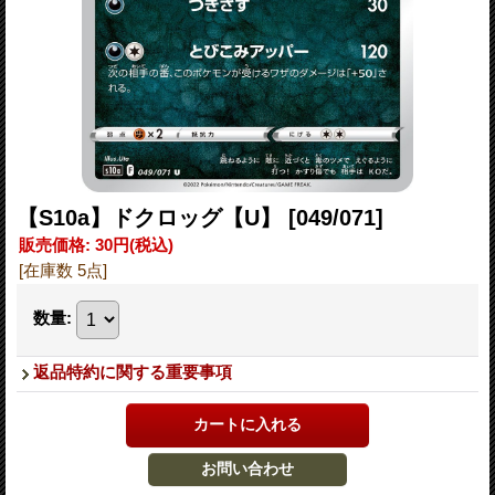
【S10a】ドクロッグ【U】
[049/071]
販売価格
:
30円
(税込)
[在庫数 5点]
数量
:
返品特約に関する重要事項