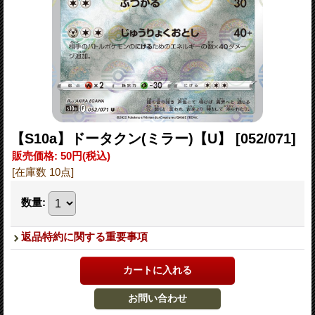
【S10a】ドータクン(ミラー)【U】
[052/071]
販売価格
:
50円
(税込)
[在庫数 10点]
数量
:
返品特約に関する重要事項