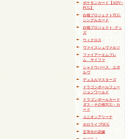
ポケモンカード【ADV~
PCG】
白猫プロジェクトTCG:
シングルカード
白猫プロジェクト: グッ
ズ
ウィクロス
ヴァイスシュヴァルツ
ファイアーエムブレ
ム サイファ
シャドウバース エボ
ルヴ
デュエルマスターズ
ドラゴンボールフュー
ジョンワールド
ドラゴンボールカード
ダス・その他TCG・カ
ード
ユニオンアリーナ
ホロライブOCG
五等分の花嫁