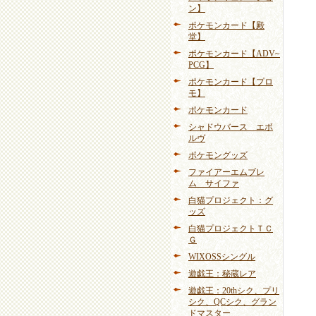
ン】
ポケモンカード【殿
堂】
ポケモンカード【ADV~
PCG】
ポケモンカード【プロ
モ】
ポケモンカード
シャドウバース エボ
ルヴ
ポケモングッズ
ファイアーエムブレ
ム サイファ
白猫プロジェクト：グ
ッズ
白猫プロジェクトＴＣ
Ｇ
WIXOSSシングル
遊戯王：秘蔵レア
遊戯王：20thシク、プリ
シク、QCシク、グラン
ドマスター