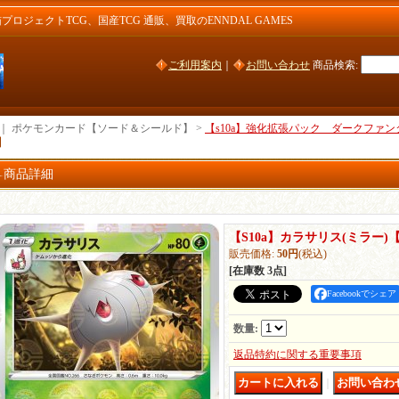
ジェクトTCG、国産TCG 通販、買取のENNDAL GAMES
ご利用案内
｜
お問い合わせ
商品検索
:
｜ ポケモンカード【ソード＆シールド】 >
【s10a】強化拡張パック ダークファン
】
商品詳細
【S10a】カラサリス(ミラー)
販売価格
:
50円
(税込)
[在庫数 3点]
Facebookでシェア
数量
:
返品特約に関する重要事項
｜