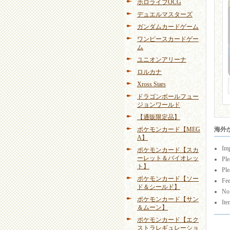
ホロライブOCG
デュエルマスターズ
ガンダムカードゲーム
ワンピースカードゲー
ム
ユニオンアリーナ
ロルカナ
Xross Stars
ドラゴンボールフュー
ジョンワールド
【通販限定品】
ポケモンカード【MEG
海外から
A】
Imp
ポケモンカード【スカ
ーレット＆バイオレッ
Ple
ト】
Ple
ポケモンカード【ソー
Fee
ド＆シールド】
No 
ポケモンカード【サン
Ite
＆ムーン】
ポケモンカード【エク
ストラレギュレーショ