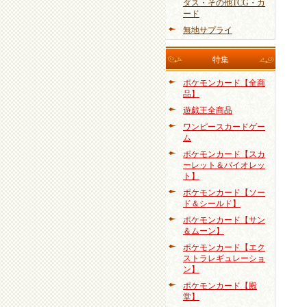
ダス・その他TCG・カ
ード
無地サプライ
特集
ポケモンカード【全商
品】
遊戯王全商品
ワンピースカードゲー
ム
ポケモンカード【スカ
ーレット＆バイオレッ
ト】
ポケモンカード【ソー
ド＆シールド】
ポケモンカード【サン
＆ムーン】
ポケモンカード【エク
ストラレギュレーショ
ン】
ポケモンカード【殿
堂】