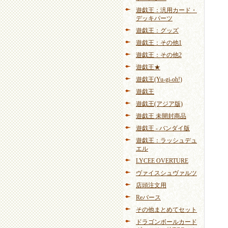
遊戯王：汎用カード・
デッキパーツ
遊戯王：グッズ
遊戯王：その他1
遊戯王：その他2
遊戯王★
遊戯王(Yu-gi-oh!)
遊戯王
遊戯王(アジア版)
遊戯王 未開封商品
遊戯王 - バンダイ版
遊戯王：ラッシュデュ
エル
LYCEE OVERTURE
ヴァイスシュヴァルツ
店頭注文用
Reバース
その他まとめてセット
ドラゴンボールカード