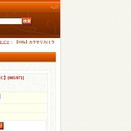
タズマ
｜
【S10a】カラサリス(ミラ
【C】
[
005/071
]