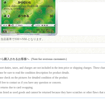
当店基準でNM〜NM-となります。
購入されるお客様へ（Note for overseas customers）
ort duties, taxes, and charges are not included in the item price or shipping charges. These charg
ase be sure to read the condition description for product details.
ase check on the pictures for detailed condition of the product.
l free to contact us if you have any question or concern.
returns due to card swapping.
ms listed as used goods and cannot be returned because they have scratches or other flaws that a