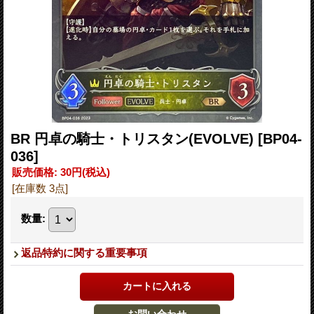
BR 円卓の騎士・トリスタン(EVOLVE)
[BP04-
036]
販売価格
:
30円
(税込)
[在庫数 3点]
数量
:
返品特約に関する重要事項