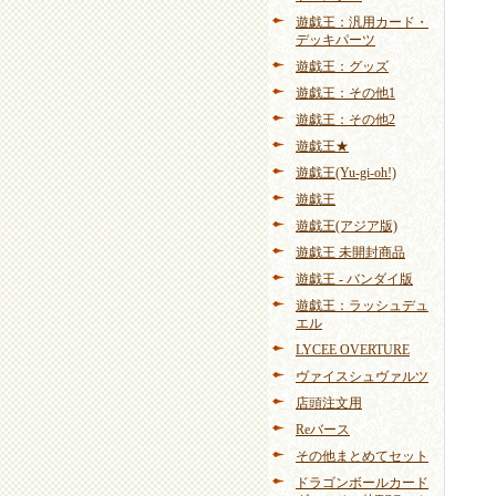
遊戯王：汎用カード・
デッキパーツ
遊戯王：グッズ
遊戯王：その他1
遊戯王：その他2
遊戯王★
遊戯王(Yu-gi-oh!)
遊戯王
遊戯王(アジア版)
遊戯王 未開封商品
遊戯王 - バンダイ版
遊戯王：ラッシュデュ
エル
LYCEE OVERTURE
ヴァイスシュヴァルツ
店頭注文用
Reバース
その他まとめてセット
ドラゴンボールカード