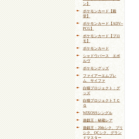
ン】
ポケモンカード【殿
堂】
ポケモンカード【ADV~
PCG】
ポケモンカード【プロ
モ】
ポケモンカード
シャドウバース エボ
ルヴ
ポケモングッズ
ファイアーエムブレ
ム サイファ
白猫プロジェクト：グ
ッズ
白猫プロジェクトＴＣ
Ｇ
WIXOSSシングル
遊戯王：秘蔵レア
遊戯王：20thシク、プリ
シク、QCシク、グラン
ドマスター