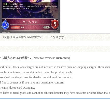
状態は当店基準でNM程度のカードになります。
購入されるお客様へ（Note for overseas customers）
ort duties, taxes, and charges are not included in the item price or shipping charges. These charg
ase be sure to read the condition description for product details.
ase check on the pictures for detailed condition of the product.
l free to contact us if you have any question or concern.
returns due to card swapping.
ms listed as used goods and cannot be returned because they have scratches or other flaws that a