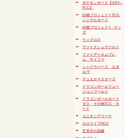
ポケモンカード【ADV~
PCG】
白猫プロジェクトTCG:
シングルカード
白猫プロジェクト: グッ
ズ
ウィクロス
ヴァイスシュヴァルツ
ファイアーエムブレ
ム サイファ
シャドウバース エボ
ルヴ
デュエルマスターズ
ドラゴンボールフュー
ジョンワールド
ドラゴンボールカード
ダス・その他TCG・カ
ード
ユニオンアリーナ
ホロライブOCG
五等分の花嫁