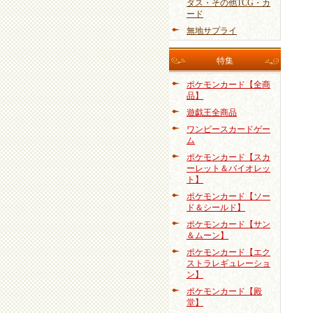
ダス・その他TCG・カ
ード
無地サプライ
特集
ポケモンカード【全商
品】
遊戯王全商品
ワンピースカードゲー
ム
ポケモンカード【スカ
ーレット＆バイオレッ
ト】
ポケモンカード【ソー
ド＆シールド】
ポケモンカード【サン
＆ムーン】
ポケモンカード【エク
ストラレギュレーショ
ン】
ポケモンカード【殿
堂】