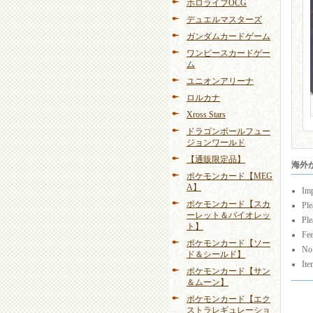
ホロライブOCG
デュエルマスターズ
ガンダムカードゲーム
ワンピースカードゲー
ム
ユニオンアリーナ
ロルカナ
Xross Stars
ドラゴンボールフュー
ジョンワールド
【通販限定品】
海外から
ポケモンカード【MEG
A】
Imp
ポケモンカード【スカ
Ple
ーレット＆バイオレッ
Ple
ト】
Fee
ポケモンカード【ソー
No 
ド＆シールド】
Ite
ポケモンカード【サン
＆ムーン】
ポケモンカード【エク
ストラレギュレーショ