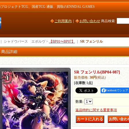
ジェクトTCG、国産TCG 通販、買取のENNDAL GAMES
ご利用案内
｜
お問い合わせ
商品検索
:
｜ シャドウバース エボルヴ >
【BP01〜BP07】
｜
SR フェンリル
商品詳細
SR フェンリル
[
BP04-087
]
販売価格
:
30円
(税込)
[在庫数 1点]
Facebookでシェア
数量
:
返品特約に関する重要事項
｜