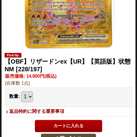
【OBF】リザードンex【UR】【英語版】状態
NM
[228/197]
販売価格
:
14,800円
(税込)
[在庫数 1点]
数量
:
返品特約に関する重要事項