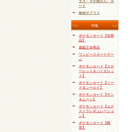
ダス・その他TCG・カ
ード
無地サプライ
特集
ポケモンカード【全商
品】
遊戯王全商品
ワンピースカードゲー
ム
ポケモンカード【スカ
ーレット＆バイオレッ
ト】
ポケモンカード【ソー
ド＆シールド】
ポケモンカード【サン
＆ムーン】
ポケモンカード【エク
ストラレギュレーショ
ン】
ポケモンカード【殿
堂】