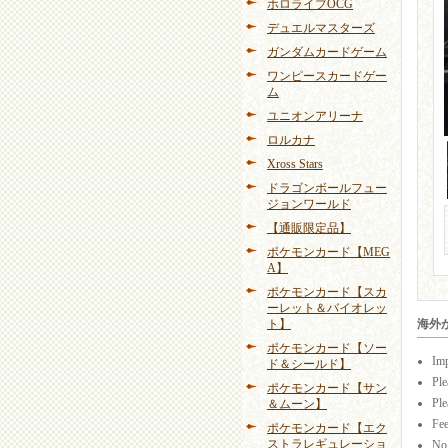
ホロライブOCG
デュエルマスターズ
ガンダムカードゲーム
ワンピースカードゲー
ム
ユニオンアリーナ
ロルカナ
Xross Stars
ドラゴンボールフュー
ジョンワールド
【通販限定品】
ポケモンカード【MEG
A】
ポケモンカード【スカ
ーレット＆バイオレッ
ト】
海外から
ポケモンカード【ソー
Imp
ド＆シールド】
Ple
ポケモンカード【サン
Ple
＆ムーン】
Fee
ポケモンカード【エク
ストラレギュレーショ
No 