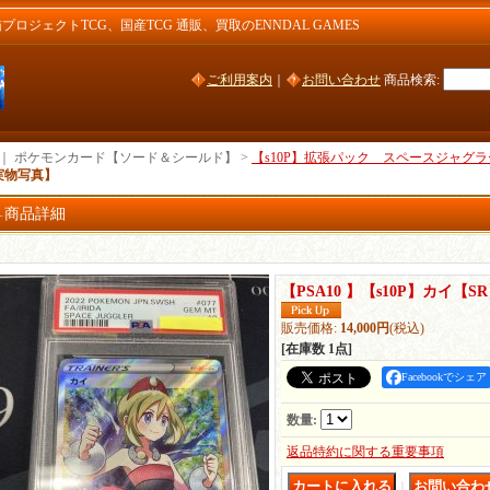
ジェクトTCG、国産TCG 通販、買取のENNDAL GAMES
ご利用案内
｜
お問い合わせ
商品検索
:
｜ ポケモンカード【ソード＆シールド】 >
【s10P】拡張パック スペースジャグラ
実物写真】
商品詳細
【PSA10 】【s10P】カイ【
販売価格
:
14,000円
(税込)
[在庫数 1点]
Facebookでシェア
数量
:
返品特約に関する重要事項
｜