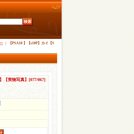
ー
｜
【PSA10 】【s10P】カイ【S
SR】【実物写真】
[
077/067
]