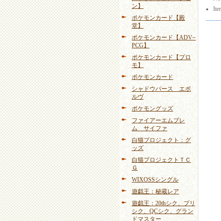
ン】
Ite
ポケモンカード【殿
堂】
ポケモンカード【ADV~
PCG】
ポケモンカード【プロ
モ】
ポケモンカード
シャドウバース エボ
ルヴ
ポケモングッズ
ファイアーエムブレ
ム サイファ
白猫プロジェクト：グ
ッズ
白猫プロジェクトＴＣ
Ｇ
WIXOSSシングル
遊戯王：秘蔵レア
遊戯王：20thシク、プリ
シク、QCシク、グラン
ドマスター