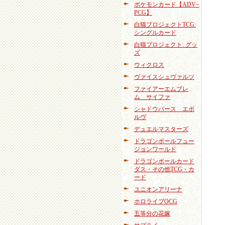
ポケモンカード【ADV~
PCG】
白猫プロジェクトTCG:
シングルカード
白猫プロジェクト: グッ
ズ
ウィクロス
ヴァイスシュヴァルツ
ファイアーエムブレ
ム サイファ
シャドウバース エボ
ルヴ
デュエルマスターズ
ドラゴンボールフュー
ジョンワールド
ドラゴンボールカード
ダス・その他TCG・カ
ード
ユニオンアリーナ
ホロライブOCG
五等分の花嫁