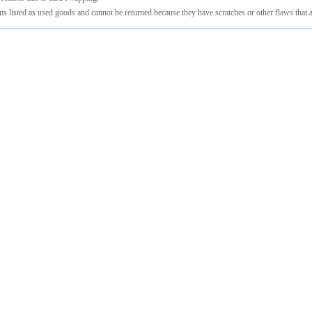
ms listed as used goods and cannot be returned because they have scratches or other flaws that a