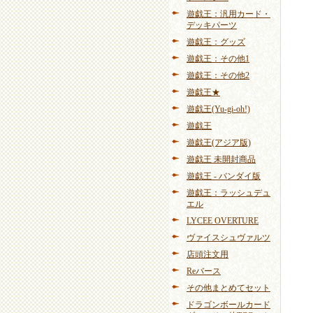
遊戯王：汎用カード・
デッキパーツ
遊戯王：グッズ
遊戯王：その他1
遊戯王：その他2
遊戯王★
遊戯王(Yu-gi-oh!)
遊戯王
遊戯王(アジア版)
遊戯王 未開封商品
遊戯王 - バンダイ版
遊戯王：ラッシュデュ
エル
LYCEE OVERTURE
ヴァイスシュヴァルツ
店頭注文用
Reバース
その他まとめてセット
ドラゴンボールカード