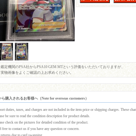
鑑定機関のPSA社からPSA10 GEM MTという評価をいただいておりますが、
実物画像をよくご確認の上お求めください。
購入されるお客様へ（Note for overseas customers）
ort duties, taxes, and charges are not included in the item price or shipping charges. These charg
ase be sure to read the condition description for product details.
ase check on the pictures for detailed condition of the product.
l free to contact us if you have any question or concern.
returns due to card swapping.