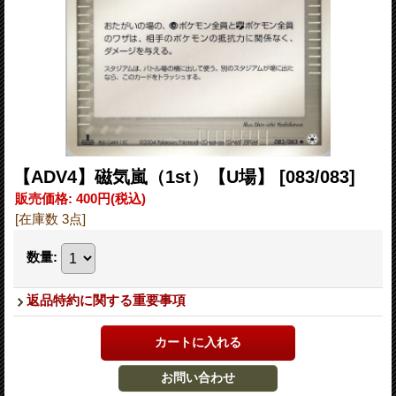
【ADV4】磁気嵐（1st）【U場】
[083/083]
販売価格
:
400円
(税込)
[在庫数 3点]
数量
:
返品特約に関する重要事項