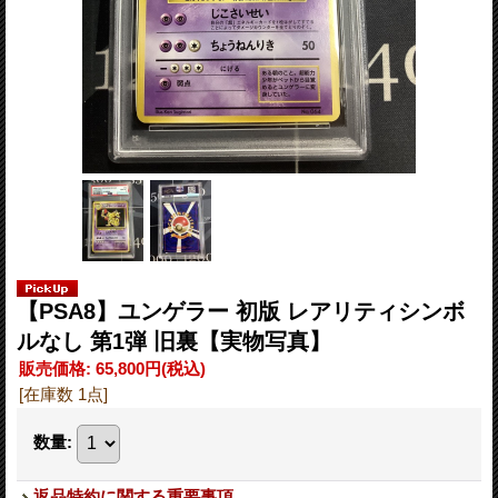
【PSA8】ユンゲラー 初版 レアリティシンボ
ルなし 第1弾 旧裏【実物写真】
販売価格
:
65,800円
(税込)
[在庫数 1点]
数量
:
返品特約に関する重要事項