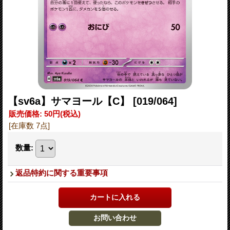
【sv6a】サマヨール【C】
[019/064]
販売価格
:
50円
(税込)
[在庫数 7点]
数量
:
返品特約に関する重要事項