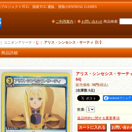
ジェクトTCG、国産TCG 通販、買取のENNDAL GAMES
ご利用案内
｜
お問い合わせ
商品検索
:
｜ ユニオンアリーナ >
U
｜
アリス・シンセシス・サーティ【U】
商品詳細
アリス・シンセシス・サーテ
04
]
販売価格
:
50円
(税込)
[在庫数 8点]
Facebookでシェア
数量
:
返品特約に関する重要事項
｜