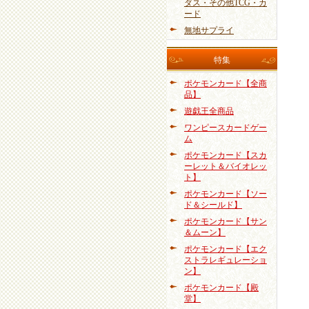
ダス・その他TCG・カ
ード
無地サプライ
特集
ポケモンカード【全商
品】
遊戯王全商品
ワンピースカードゲー
ム
ポケモンカード【スカ
ーレット＆バイオレッ
ト】
ポケモンカード【ソー
ド＆シールド】
ポケモンカード【サン
＆ムーン】
ポケモンカード【エク
ストラレギュレーショ
ン】
ポケモンカード【殿
堂】