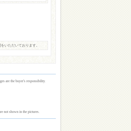
間をいただいております。
es are the buyer's responsibility.
re not shown in the pictures.