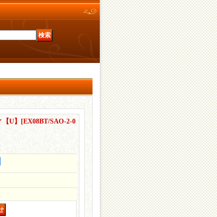
ィ【U】
[
EX08BT/SAO-2-0