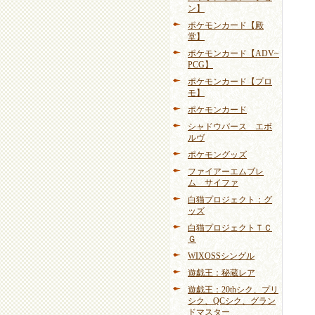
ン】
ポケモンカード【殿
堂】
ポケモンカード【ADV~
PCG】
ポケモンカード【プロ
モ】
ポケモンカード
シャドウバース エボ
ルヴ
ポケモングッズ
ファイアーエムブレ
ム サイファ
白猫プロジェクト：グ
ッズ
白猫プロジェクトＴＣ
Ｇ
WIXOSSシングル
遊戯王：秘蔵レア
遊戯王：20thシク、プリ
シク、QCシク、グラン
ドマスター