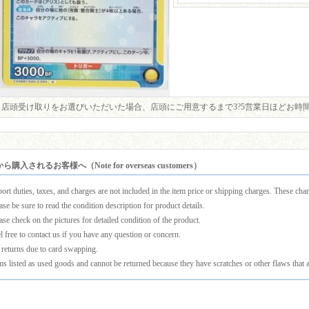
店頭受け取りをお選びいただいた場合、店頭にご用意するまで3?5営業日ほどお時
購入されるお客様へ（Note for overseas customers）
ort duties, taxes, and charges are not included in the item price or shipping charges. These charg
ase be sure to read the condition description for product details.
ase check on the pictures for detailed condition of the product.
l free to contact us if you have any question or concern.
returns due to card swapping.
ms listed as used goods and cannot be returned because they have scratches or other flaws that a