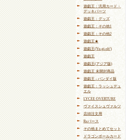
遊戯王：汎用カード・
デッキパーツ
遊戯王：グッズ
遊戯王：その他1
遊戯王：その他2
遊戯王★
遊戯王(Yu-gi-oh!)
遊戯王
遊戯王(アジア版)
遊戯王 未開封商品
遊戯王 - バンダイ版
遊戯王：ラッシュデュ
エル
LYCEE OVERTURE
ヴァイスシュヴァルツ
店頭注文用
Reバース
その他まとめてセット
ドラゴンボールカード