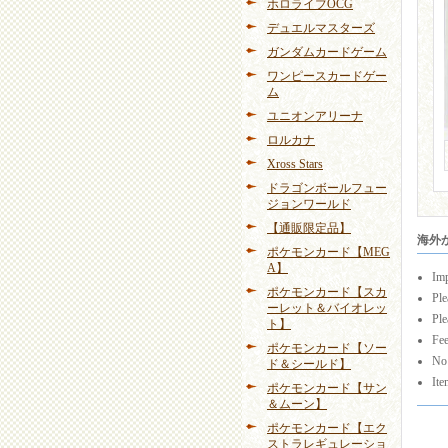
ホロライブOCG
デュエルマスターズ
ガンダムカードゲーム
ワンピースカードゲー
ム
ユニオンアリーナ
ロルカナ
Xross Stars
ドラゴンボールフュー
ジョンワールド
【通販限定品】
海外から
ポケモンカード【MEG
A】
Imp
ポケモンカード【スカ
Ple
ーレット＆バイオレッ
Ple
ト】
Fee
ポケモンカード【ソー
No 
ド＆シールド】
Ite
ポケモンカード【サン
＆ムーン】
ポケモンカード【エク
ストラレギュレーショ