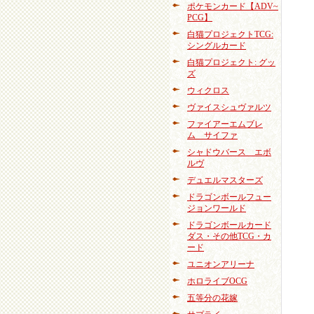
ポケモンカード【ADV~
PCG】
白猫プロジェクトTCG:
シングルカード
白猫プロジェクト: グッ
ズ
ウィクロス
ヴァイスシュヴァルツ
ファイアーエムブレ
ム サイファ
シャドウバース エボ
ルヴ
デュエルマスターズ
ドラゴンボールフュー
ジョンワールド
ドラゴンボールカード
ダス・その他TCG・カ
ード
ユニオンアリーナ
ホロライブOCG
五等分の花嫁