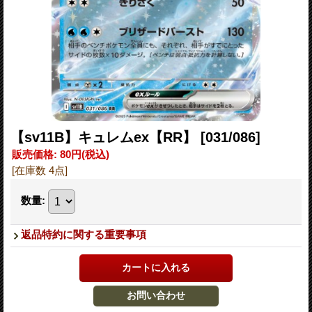
【sv11B】キュレムex【RR】
[031/086]
販売価格
:
80円
(税込)
[在庫数 4点]
数量
:
返品特約に関する重要事項