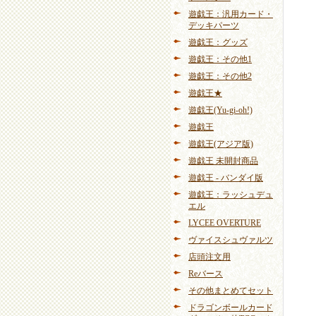
遊戯王：汎用カード・
デッキパーツ
遊戯王：グッズ
遊戯王：その他1
遊戯王：その他2
遊戯王★
遊戯王(Yu-gi-oh!)
遊戯王
遊戯王(アジア版)
遊戯王 未開封商品
遊戯王 - バンダイ版
遊戯王：ラッシュデュ
エル
LYCEE OVERTURE
ヴァイスシュヴァルツ
店頭注文用
Reバース
その他まとめてセット
ドラゴンボールカード