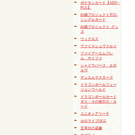
ポケモンカード【ADV~
PCG】
白猫プロジェクトTCG:
シングルカード
白猫プロジェクト: グッ
ズ
ウィクロス
ヴァイスシュヴァルツ
ファイアーエムブレ
ム サイファ
シャドウバース エボ
ルヴ
デュエルマスターズ
ドラゴンボールフュー
ジョンワールド
ドラゴンボールカード
ダス・その他TCG・カ
ード
ユニオンアリーナ
ホロライブOCG
五等分の花嫁