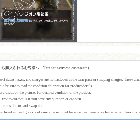
購入されるお客様へ（Note for overseas customers）
ort duties, taxes, and charges are not included in the item price or shipping charges. These charg
ase be sure to read the condition description for product details.
ase check on the pictures for detailed condition of the product.
l free to contact us if you have any question or concern.
returns due to card swapping.
ms listed as used goods and cannot be returned because they have scratches or other flaws that a