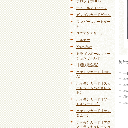
ホロライブOCG
デュエルマスターズ
ガンダムカードゲーム
ワンピースカードゲー
ム
ユニオンアリーナ
ロルカナ
Xross Stars
ドラゴンボールフュー
ジョンワールド
海外から
【通販限定品】
ポケモンカード【MEG
Imp
A】
Ple
ポケモンカード【スカ
Ple
ーレット＆バイオレッ
Fee
ト】
No 
ポケモンカード【ソー
Ite
ド＆シールド】
ポケモンカード【サン
＆ムーン】
ポケモンカード【エク
ストラレギュレーショ