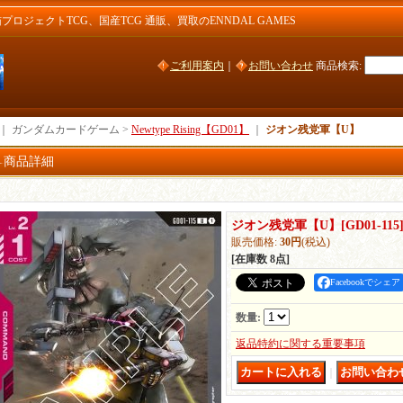
ジェクトTCG、国産TCG 通販、買取のENNDAL GAMES
ご利用案内
｜
お問い合わせ
商品検索
:
｜ ガンダムカードゲーム >
Newtype Rising【GD01】
｜
ジオン残党軍【U】
商品詳細
ジオン残党軍【U】
[
GD01-115
販売価格
:
30円
(税込)
[在庫数 8点]
Facebookでシェア
数量
:
返品特約に関する重要事項
｜