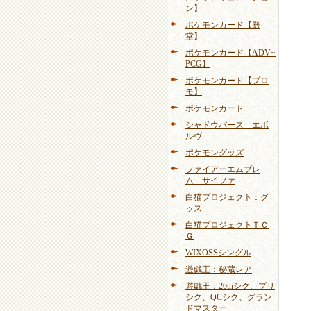
ン】
ポケモンカード【殿
堂】
ポケモンカード【ADV~
PCG】
ポケモンカード【プロ
モ】
ポケモンカード
シャドウバース エボ
ルヴ
ポケモングッズ
ファイアーエムブレ
ム サイファ
白猫プロジェクト：グ
ッズ
白猫プロジェクトＴＣ
Ｇ
WIXOSSシングル
遊戯王：秘蔵レア
遊戯王：20thシク、プリ
シク、QCシク、グラン
ドマスター