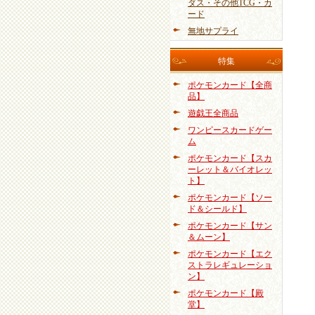
ダス・その他TCG・カ
ード
無地サプライ
特集
ポケモンカード【全商
品】
遊戯王全商品
ワンピースカードゲー
ム
ポケモンカード【スカ
ーレット＆バイオレッ
ト】
ポケモンカード【ソー
ド＆シールド】
ポケモンカード【サン
＆ムーン】
ポケモンカード【エク
ストラレギュレーショ
ン】
ポケモンカード【殿
堂】