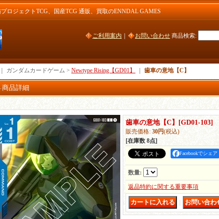
ジェクトTCG、国産TCG 通販、買取のENNDAL GAMES
ご利用案内
｜
お問い合わせ
商品検索
:
｜ ガンダムカードゲーム >
Newtype Rising【GD01】
｜
歯車の意地【C】
商品詳細
歯車の意地【C】
[
GD01-103
]
販売価格
:
30円
(税込)
[在庫数 8点]
Facebookでシェア
数量
:
返品特約に関する重要事項
｜