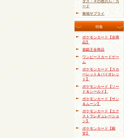
ダス・その他TCG・カ
ード
無地サプライ
特集
ポケモンカード【全商
品】
遊戯王全商品
ワンピースカードゲー
ム
ポケモンカード【スカ
ーレット＆バイオレッ
ト】
ポケモンカード【ソー
ド＆シールド】
ポケモンカード【サン
＆ムーン】
ポケモンカード【エク
ストラレギュレーショ
ン】
ポケモンカード【殿
堂】