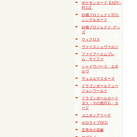
ポケモンカード【ADV~
PCG】
白猫プロジェクトTCG:
シングルカード
白猫プロジェクト: グッ
ズ
ウィクロス
ヴァイスシュヴァルツ
ファイアーエムブレ
ム サイファ
シャドウバース エボ
ルヴ
デュエルマスターズ
ドラゴンボールフュー
ジョンワールド
ドラゴンボールカード
ダス・その他TCG・カ
ード
ユニオンアリーナ
ホロライブOCG
五等分の花嫁