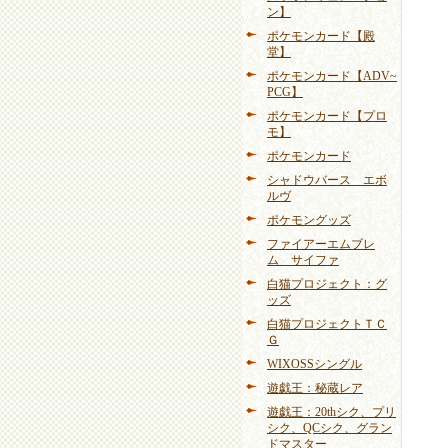
ン】
ポケモンカード【殿
堂】
ポケモンカード【ADV~
PCG】
ポケモンカード【プロ
モ】
ポケモンカード
シャドウバース エボ
ルヴ
ポケモングッズ
ファイアーエムブレ
ム サイファ
白猫プロジェクト：グ
ッズ
白猫プロジェクトＴＣ
Ｇ
WIXOSSシングル
遊戯王：秘蔵レア
遊戯王：20thシク、プリ
シク、QCシク、グラン
ドマスター