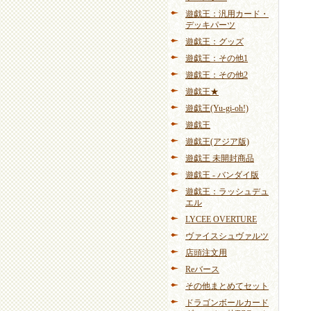
遊戯王：汎用カード・
デッキパーツ
遊戯王：グッズ
遊戯王：その他1
遊戯王：その他2
遊戯王★
遊戯王(Yu-gi-oh!)
遊戯王
遊戯王(アジア版)
遊戯王 未開封商品
遊戯王 - バンダイ版
遊戯王：ラッシュデュ
エル
LYCEE OVERTURE
ヴァイスシュヴァルツ
店頭注文用
Reバース
その他まとめてセット
ドラゴンボールカード