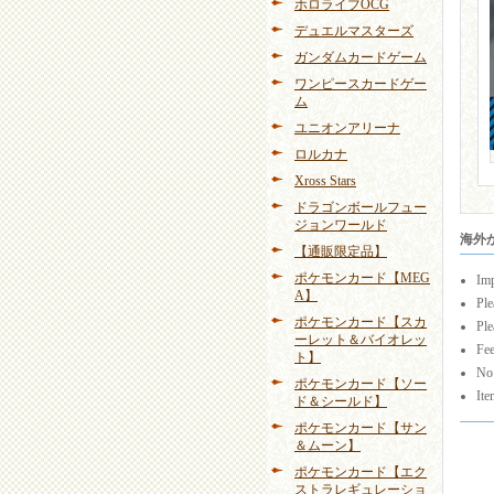
ホロライブOCG
デュエルマスターズ
ガンダムカードゲーム
ワンピースカードゲー
ム
ユニオンアリーナ
ロルカナ
Xross Stars
ドラゴンボールフュー
ジョンワールド
海外から
【通販限定品】
ポケモンカード【MEG
Imp
A】
Ple
ポケモンカード【スカ
Ple
ーレット＆バイオレッ
Fee
ト】
No 
ポケモンカード【ソー
Ite
ド＆シールド】
ポケモンカード【サン
＆ムーン】
ポケモンカード【エク
ストラレギュレーショ