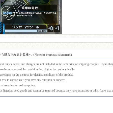
購入されるお客様へ（Note for overseas customers）
ort duties, taxes, and charges are not included in the item price or shipping charges. These charg
ase be sure to read the condition description for product details.
ase check on the pictures for detailed condition of the product.
l free to contact us if you have any question or concern.
returns due to card swapping.
ms listed as used goods and cannot be returned because they have scratches or other flaws that a