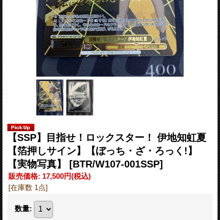
【SSP】目指せ！ロックスター！ 伊地知虹夏
【箔押しサイン】【ぼっち・ざ・ろっく!】
【実物写真】
[BTR/W107-001SSP]
販売価格
:
17,500円
(税込)
[在庫数 1点]
数量
: